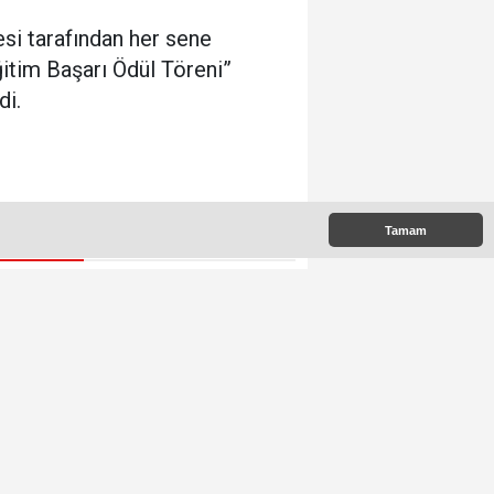
si tarafından her sene
itim Başarı Ödül Töreni”
di.
Tamam
 Çıkanlar
Kıyıcak Mervealtı Plajlarında
Çadır ve Baraka işgallerine
son verildi
Mustafa Danışmaz hayatını
kaybetti
Kdz.Ereğli'nin Anahtarı Ayhan
Taşdelen'nde..