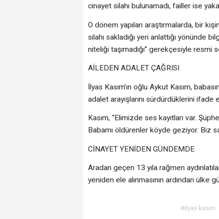
cinayet silahı bulunamadı, failler ise yak
O dönem yapılan araştırmalarda, bir kişini
silahı sakladığı yeri anlattığı yönünde bil
niteliği taşımadığı” gerekçesiyle resmi 
AİLEDEN ADALET ÇAĞRISI
İlyas Kasım’ın oğlu Aykut Kasım, babasının
adalet arayışlarını sürdürdüklerini ifade e
Kasım, “Elimizde ses kayıtları var. Şüphe
Babamı öldürenler köyde geziyor. Biz sa
CİNAYET YENİDEN GÜNDEMDE
Aradan geçen 13 yıla rağmen aydınlatıla
yeniden ele alınmasının ardından ülke g
#ilyas kasım