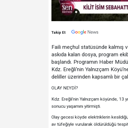
Takip Et
Faili meçhul statüsünde kalmış ve
askıda kalan dosya, program eki
başlandı. Programın Haber Müd
Kdz. Ereğli’nin Yalnızçam Köyü’ne 
deliller üzerinden kapsamlı bir ça
OLAY NEYDİ?
Kdz. Ereğli’nin Yalnızçam köyünde, 13 yıl
sonucu yaşamını yitirmişti.
Olay gecesi köyde elektriklerin kesildiği
av tüfeğiyle vurularak öldürüldüğü tespi