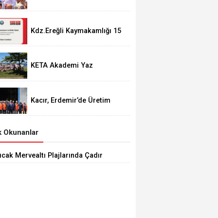
görevden alma operasyonları
ortalığı karıştırdı..
Kdz.Ereğli Kaymakamlığı 15
Temmuz Programını
açıkladı.
KETA Akademi Yaz
Okulu’nda Bisiklet Turu
Coşkusu
Kacır, Erdemir’de Üretim
Tesislerinde incelemeler
gerçekleştirdi.
 Okunanlar
ıcak Mervealtı Plajlarında Çadır
Baraka işgallerine son verildi