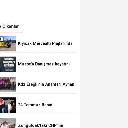
 Çıkanlar
Kıyıcak Mervealtı Plajlarında
Çadır ve Baraka işgallerine
son verildi
Mustafa Danışmaz hayatını
kaybetti
Kdz.Ereğli'nin Anahtarı Ayhan
Taşdelen'nde..
24 Temmuz Basın
Bayramımız Kutlu Olsun.
Zonguldak'taki CHP'nin