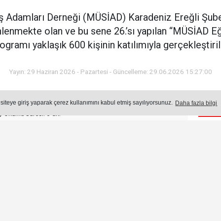
İş Adamları Derneği (MÜSİAD) Karadeniz Ereğli Şube
lenmekte olan ve bu sene 26.’sı yapılan “MÜSİAD Eğ
ogramı yaklaşık 600 kişinin katılımıyla gerçekleştiril
Yayın: 29 Haziran 2026 - Pazartesi - Güncelleme: 29.06.2026 15:27:00
 siteye giriş yaparak çerez kullanımını kabul etmiş sayılıyorsunuz.
Daha fazla bilgi
Öne
Okuma Süresi: 6 dk.