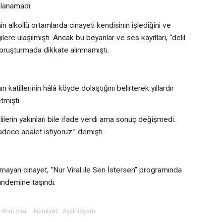
alanamadı.
n alkollü ortamlarda cinayeti kendisinin işlediğini ve
gilere ulaşılmıştı. Ancak bu beyanlar ve ses kayıtları, “delil
soruşturmada dikkate alınmamıştı.
 katillerinin hâlâ köyde dolaştığını belirterek yıllardır
tmişti.
lilerin yakınları bile ifade verdi ama sonuç değişmedi.
dece adalet istiyoruz.” demişti.
mayan cinayet, “Nur Viral ile Sen İstersen” programında
ündemine taşındı.
#nur viral
#cinayet
#yalnızçam