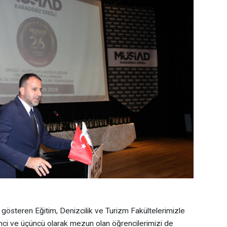
 gösteren Eğitim, Denizcilik ve Turizm Fakültelerimizle
nci ve üçüncü olarak mezun olan öğrencilerimizi de