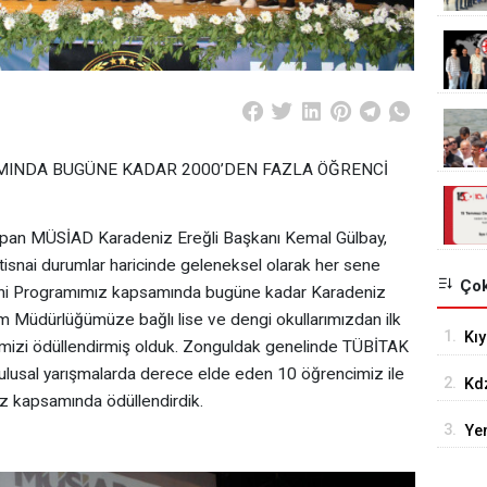
AMINDA BUGÜNE KADAR 2000’DEN FAZLA ÖĞRENCİ
pan MÜSİAD Karadeniz Ereğli Başkanı Kemal Gülbay,
istisnai durumlar haricinde geleneksel olarak her sene
Çok
eni Programımız kapsamında bugüne kadar Karadeniz
itim Müdürlüğümüze bağlı lise ve dengi okullarımızdan ilk
1.
Kıy
mizi ödüllendirmiş olduk. Zonguldak genelinde TÜBİTAK
ve 
usal yarışmalarda derece elde eden 10 öğrencimiz ile
2.
Kdz
 kapsamında ödüllendirdik.
Kal
3.
Yen
bel