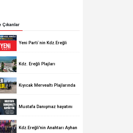
 Çıkanlar
Yeni Parti`nin Kdz.Ereğli
yönetimi belli oldu
Kdz. Ereğli Plajları
"Mükemmel" Su Kalitesine
Sahip
Kıyıcak Mervealtı Plajlarında
Çadır ve Baraka işgallerine
son verildi
Mustafa Danışmaz hayatını
kaybetti
Kdz.Ereğli'nin Anahtarı Ayhan