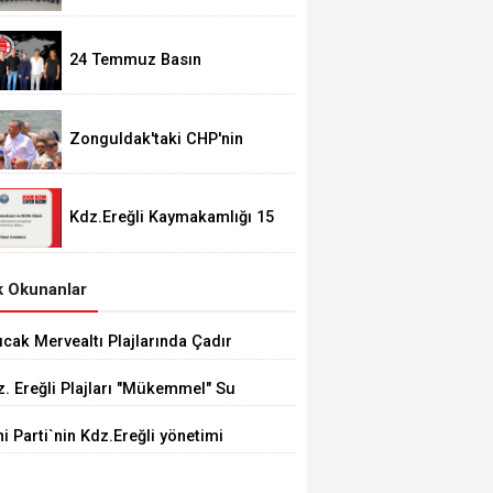
Taşdelen'nde..
24 Temmuz Basın
Bayramımız Kutlu Olsun.
Zonguldak'taki CHP'nin
görevden alma operasyonları
ortalığı karıştırdı..
Kdz.Ereğli Kaymakamlığı 15
Temmuz Programını
açıkladı.
 Okunanlar
ıcak Mervealtı Plajlarında Çadır
Baraka işgallerine son verildi
. Ereğli Plajları "Mükemmel" Su
itesine Sahip
i Parti`nin Kdz.Ereğli yönetimi
li oldu