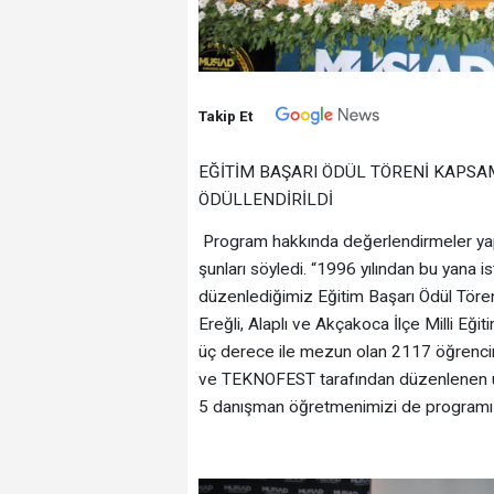
Takip Et
EĞİTİM BAŞARI ÖDÜL TÖRENİ KAPS
ÖDÜLLENDİRİLDİ
Program hakkında değerlendirmeler ya
şunları söyledi. “1996 yılından bu yana 
düzenlediğimiz Eğitim Başarı Ödül Tör
Ereğli, Alaplı ve Akçakoca İlçe Milli Eğ
üç derece ile mezun olan 2117 öğrenci
ve TEKNOFEST tarafından düzenlenen ul
5 danışman öğretmenimizi de programız