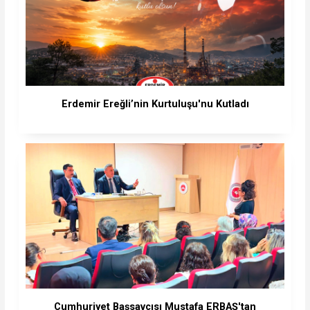
Erdemir Ereğli’nin Kurtuluşu'nu Kutladı
Cumhuriyet Başsavcısı Mustafa ERBAŞ'tan