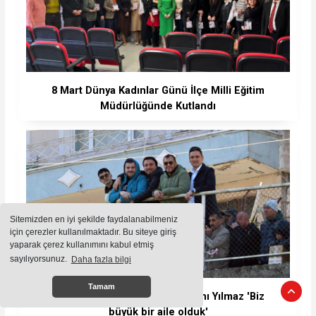
8 Mart Dünya Kadınlar Günü İlçe Milli Eğitim
Müdürlüğünde Kutlandı
Sitemizden en iyi şekilde faydalanabilmeniz
için çerezler kullanılmaktadır. Bu siteye giriş
yaparak çerez kullanımını kabul etmiş
sayılıyorsunuz.
Daha fazla bilgi
Tamam
Kdz.Ereğli Belediyespor Başkanı Yılmaz 'Biz
büyük bir aile olduk'