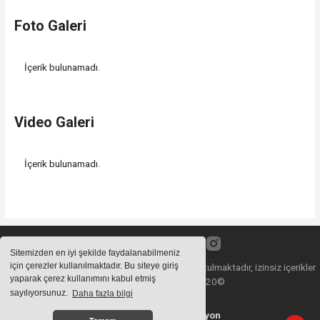
Foto Galeri
İçerik bulunamadı.
Video Galeri
İçerik bulunamadı.
Sitemizden en iyi şekilde faydalanabilmeniz
için çerezler kullanılmaktadır. Bu siteye giriş
Sitemizde bulunan içeriklerin tüm hakları saklı tutulmaktadır, izinsiz içerikler
yaparak çerez kullanımını kabul etmiş
kullanılamaz. Copyright 2020©
sayılıyorsunuz.
Daha fazla bilgi
Haber Yazılımı:
Web Aksiyon