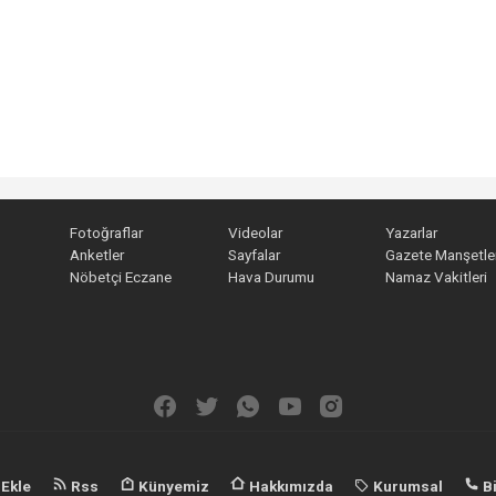
Fotoğraflar
Videolar
Yazarlar
Anketler
Sayfalar
Gazete Manşetler
Nöbetçi Eczane
Hava Durumu
Namaz Vakitleri
 Ekle
Rss
Künyemiz
Hakkımızda
Kurumsal
Bi