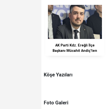
AK Parti Kdz. Ereğli İlçe
Başkanı Mücahit Andiç’ten
Sert Tepki: “Hizmet
Etmekten Geri
Durmayacağız”
Köşe Yazıları
Foto Galeri