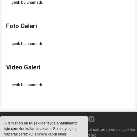
İçerik bulunamadı.
Foto Galeri
İçerik bulunamadı.
Video Galeri
İçerik bulunamadı.
Sitemizden en iyi şekilde faydalanabilmeniz
için çerezler kullanılmaktadır. Bu siteye giriş
Sitemizde bulunan içeriklerin tüm hakları saklı tutulmaktadır, izinsiz içerikler
yaparak çerez kullanımını kabul etmiş
kullanılamaz. Copyright 2020©