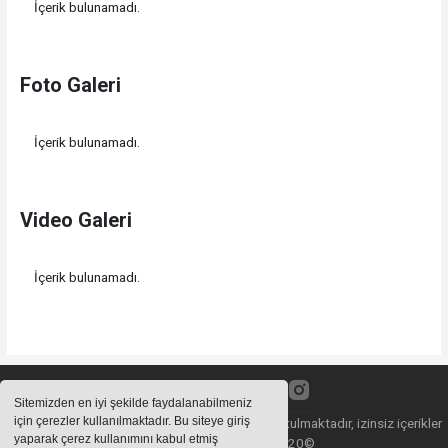
İçerik bulunamadı.
Foto Galeri
İçerik bulunamadı.
Video Galeri
İçerik bulunamadı.
Sitemizden en iyi şekilde faydalanabilmeniz
için çerezler kullanılmaktadır. Bu siteye giriş
Sitemizde bulunan içeriklerin tüm hakları saklı tutulmaktadır, izinsiz içerikler
yaparak çerez kullanımını kabul etmiş
kullanılamaz. Copyright 2020©