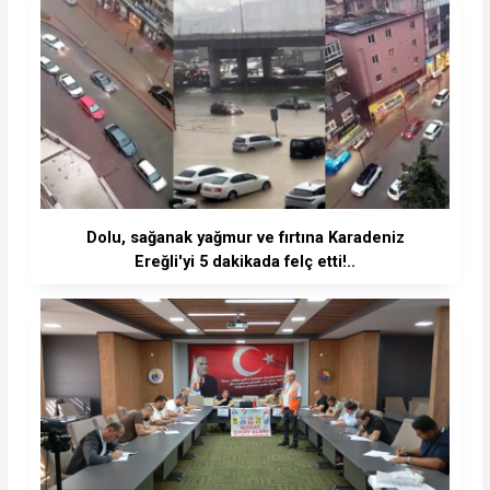
Dolu, sağanak yağmur ve fırtına Karadeniz
Ereğli'yi 5 dakikada felç etti!..