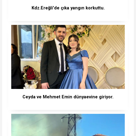
Kdz.Ereğli'de çıka yangın korkuttu.
Ceyda ve Mehmet Emin dünyaevine giriyor.