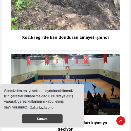
Kdz.Ereğli’de kan donduran cinayet işlendi
Sitemizden en iyi şekilde faydalanabilmeniz
için çerezler kullanılmaktadır. Bu siteye giriş
yaparak çerez kullanımını kabul etmiş
sayılıyorsunuz.
Daha fazla bilgi
Tamam
Voleybol Turnuvası grup maçları kıyasıya
geçiyor.