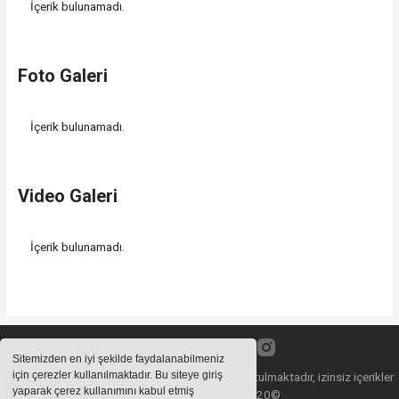
İçerik bulunamadı.
Foto Galeri
İçerik bulunamadı.
Video Galeri
İçerik bulunamadı.
Sitemizden en iyi şekilde faydalanabilmeniz
için çerezler kullanılmaktadır. Bu siteye giriş
Sitemizde bulunan içeriklerin tüm hakları saklı tutulmaktadır, izinsiz içerikler
yaparak çerez kullanımını kabul etmiş
kullanılamaz. Copyright 2020©