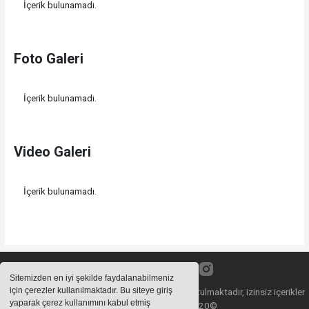
İçerik bulunamadı.
Foto Galeri
İçerik bulunamadı.
Video Galeri
İçerik bulunamadı.
Sitemizden en iyi şekilde faydalanabilmeniz
için çerezler kullanılmaktadır. Bu siteye giriş
Sitemizde bulunan içeriklerin tüm hakları saklı tutulmaktadır, izinsiz içerikler
yaparak çerez kullanımını kabul etmiş
kullanılamaz. Copyright 2020©