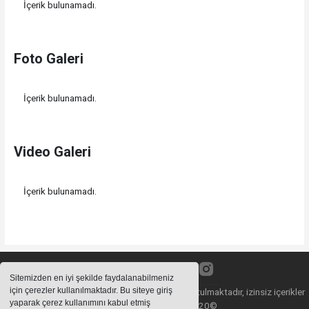
İçerik bulunamadı.
Foto Galeri
İçerik bulunamadı.
Video Galeri
İçerik bulunamadı.
Sitemizden en iyi şekilde faydalanabilmeniz
için çerezler kullanılmaktadır. Bu siteye giriş
Sitemizde bulunan içeriklerin tüm hakları saklı tutulmaktadır, izinsiz içerikler
yaparak çerez kullanımını kabul etmiş
kullanılamaz. Copyright 2020©