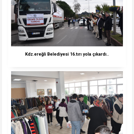
Kdz.ereğli Belediyesi 16.tırı yola çıkardı..