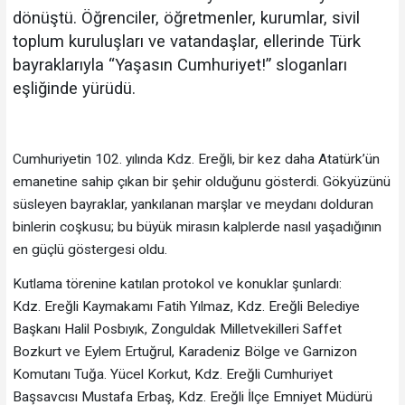
dönüştü. Öğrenciler, öğretmenler, kurumlar, sivil
toplum kuruluşları ve vatandaşlar, ellerinde Türk
bayraklarıyla “Yaşasın Cumhuriyet!” sloganları
eşliğinde yürüdü.
Cumhuriyetin 102. yılında Kdz. Ereğli, bir kez daha Atatürk’ün
emanetine sahip çıkan bir şehir olduğunu gösterdi. Gökyüzünü
süsleyen bayraklar, yankılanan marşlar ve meydanı dolduran
binlerin coşkusu; bu büyük mirasın kalplerde nasıl yaşadığının
en güçlü göstergesi oldu.
Kutlama törenine katılan protokol ve konuklar şunlardı:
Kdz. Ereğli Kaymakamı Fatih Yılmaz, Kdz. Ereğli Belediye
Başkanı Halil Posbıyık, Zonguldak Milletvekilleri Saffet
Bozkurt ve Eylem Ertuğrul, Karadeniz Bölge ve Garnizon
Komutanı Tuğa. Yücel Korkut, Kdz. Ereğli Cumhuriyet
Başsavcısı Mustafa Erbaş, Kdz. Ereğli İlçe Emniyet Müdürü