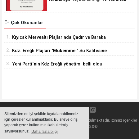
Programını açıkladı.
Çok Okunanlar
1.
Kıyıcak Mervealtı Plajlarında Çadır ve Baraka
işgallerine son verildi
2.
Kdz. Ereğli Plajları "Mükemmel" Su Kalitesine
Sahip
3.
Yeni Parti`nin Kdz.Ereğli yönetimi belli oldu
Sitemizden en iyi şekilde faydalanabilmeniz
için çerezler kullanılmaktadır. Bu siteye giriş
Sitemizde bulunan içeriklerin tüm hakları saklı tutulmaktadır, izinsiz içerikler
yaparak çerez kullanımını kabul etmiş
kullanılamaz. Copyright 2020©
sayılıyorsunuz.
Daha fazla bilgi