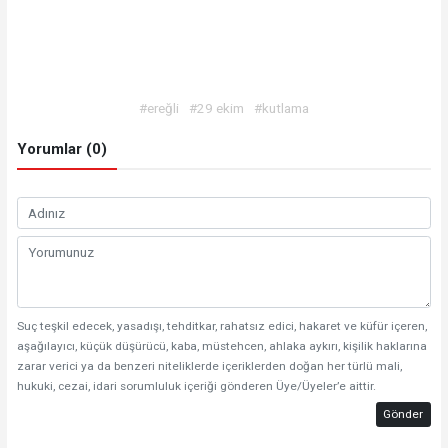
#ereğli
#29 ekim
#kutlama
Yorumlar (0)
Suç teşkil edecek, yasadışı, tehditkar, rahatsız edici, hakaret ve küfür içeren,
aşağılayıcı, küçük düşürücü, kaba, müstehcen, ahlaka aykırı, kişilik haklarına
zarar verici ya da benzeri niteliklerde içeriklerden doğan her türlü mali,
hukuki, cezai, idari sorumluluk içeriği gönderen Üye/Üyeler’e aittir.
Gönder