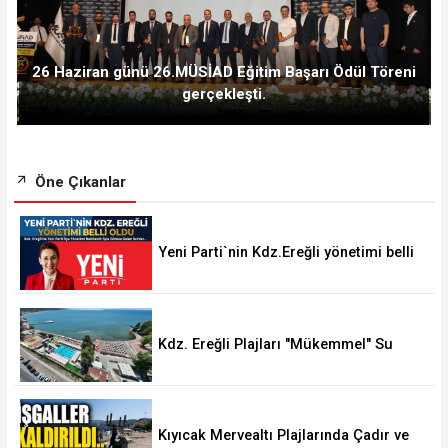
26 Haziran günü 26.MÜSİAD Eğitim Başarı Ödül Töreni
gerçekleşti.
Öne Çıkanlar
Yeni Parti`nin Kdz.Ereğli yönetimi belli
oldu
Kdz. Ereğli Plajları "Mükemmel" Su
Kalitesine Sahip
Kıyıcak Mervealtı Plajlarında Çadır ve