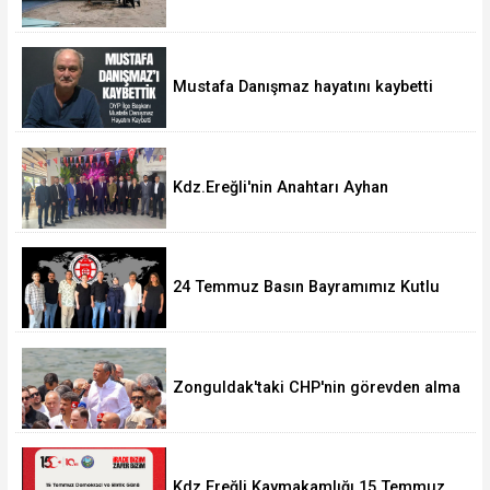
Baraka işgallerine son verildi
Mustafa Danışmaz hayatını kaybetti
Kdz.Ereğli'nin Anahtarı Ayhan
Taşdelen'nde..
24 Temmuz Basın Bayramımız Kutlu
Olsun.
Zonguldak'taki CHP'nin görevden alma
operasyonları ortalığı karıştırdı..
Kdz.Ereğli Kaymakamlığı 15 Temmuz