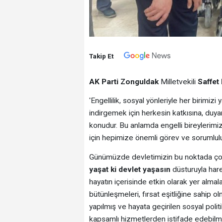
Takip Et
AK Parti Zonguldak
Milletvekili
Saffet
'Engellilik, sosyal yönleriyle her birimizi
indirgemek için herkesin katkısına, duyar
konudur. Bu anlamda engelli bireylerimi
için hepimize önemli görev ve sorumlul
Günümüzde devletimizin bu noktada çok 
yaşat ki devlet yaşasın
düsturuyla hare
hayatın içerisinde etkin olarak yer almal
bütünleşmeleri, fırsat eşitliğine sahip 
yapılmış ve hayata geçirilen sosyal polit
kapsamlı hizmetlerden istifade edebilme