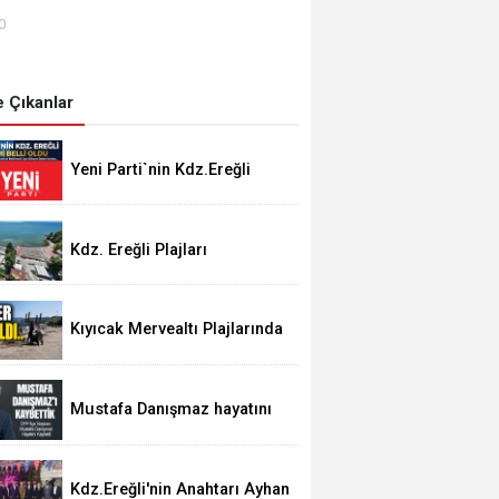
00
 Çıkanlar
Yeni Parti`nin Kdz.Ereğli
yönetimi belli oldu
Kdz. Ereğli Plajları
"Mükemmel" Su Kalitesine
Sahip
Kıyıcak Mervealtı Plajlarında
Çadır ve Baraka işgallerine
son verildi
Mustafa Danışmaz hayatını
kaybetti
Kdz.Ereğli'nin Anahtarı Ayhan