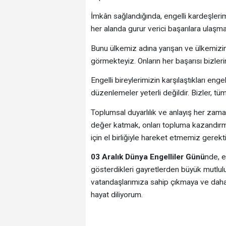
İmkân sağlandığında, engelli kardeşlerim
her alanda gurur verici başarılara ulaşmal
Bunu ülkemiz adına yarışan ve ülkemizin
görmekteyiz. Onların her başarısı bizleri
Engelli bireylerimizin karşılaştıkları eng
düzenlemeler yeterli değildir. Bizler, tü
Toplumsal duyarlılık ve anlayış her zaman
değer katmak, onları topluma kazandırma
için el birliğiyle hareket etmemiz gerekti
03 Aralık Dünya Engelliler Günü
nde, e
gösterdikleri gayretlerden büyük mutlul
vatandaşlarımıza sahip çıkmaya ve daha d
hayat diliyorum.