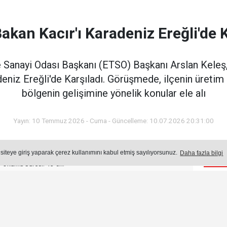
Bakan Kacır'ı Karadeniz Ereğli'de K
e Sanayi Odası Başkanı (ETSO) Başkanı Arslan Keleş,
niz Ereğli'de Karşıladı. Görüşmede, ilçenin üretim 
bölgenin gelişimine yönelik konular ele alı
Yayın: 10 Temmuz 2026 - Cuma - Güncelleme: 10.07.2026 20:31:00
 siteye giriş yaparak çerez kullanımını kabul etmiş sayılıyorsunuz.
Daha fazla bilgi
Öne
Okuma Süresi: 43 sn.