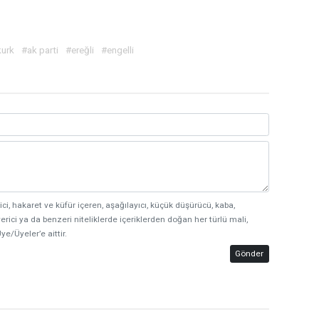
kurk
#ak parti
#ereğli
#engelli
ici, hakaret ve küfür içeren, aşağılayıcı, küçük düşürücü, kaba,
erici ya da benzeri niteliklerde içeriklerden doğan her türlü mali,
ye/Üyeler’e aittir.
Gönder