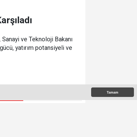
arşıladı
 Sanayi ve Teknoloji Bakanı
gücü, yatırım potansiyeli ve
Tamam
 Çıkanlar
Yeni Parti`nin Kdz.Ereğli
yönetimi belli oldu
Kdz. Ereğli Plajları