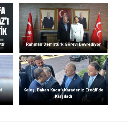
tti
Rahman Demirtürk Görevi Devrediyor
el
Keleş, Bakan Kacır'ı Karadeniz Ereğli'de
Karşıladı