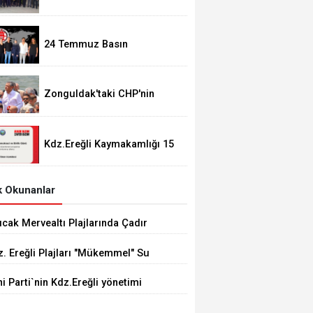
Taşdelen'nde..
24 Temmuz Basın
Bayramımız Kutlu Olsun.
Zonguldak'taki CHP'nin
görevden alma operasyonları
ortalığı karıştırdı..
Kdz.Ereğli Kaymakamlığı 15
Temmuz Programını
açıkladı.
 Okunanlar
ıcak Mervealtı Plajlarında Çadır
Baraka işgallerine son verildi
. Ereğli Plajları "Mükemmel" Su
itesine Sahip
i Parti`nin Kdz.Ereğli yönetimi
li oldu