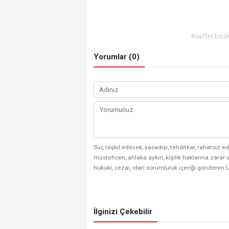
#saffet boz
Yorumlar (0)
Suç teşkil edecek, yasadışı, tehditkar, rahatsız ed
müstehcen, ahlaka aykırı, kişilik haklarına zarar v
hukuki, cezai, idari sorumluluk içeriği gönderen Ü
İlginizi Çekebilir