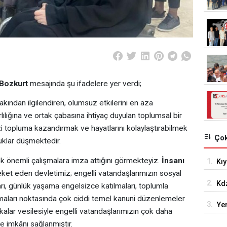
 Bozkurt
mesajında şu ifadelere yer verdi;
 yakından ilgilendiren, olumsuz etkilerini en aza
lılığına ve ortak çabasına ihtiyaç duyulan toplumsal bir
zi topluma kazandırmak ve hayatlarını kolaylaştırabilmek
Çok
uklar düşmektedir.
önemli çalışmalara imza attığını görmekteyiz.
İnsanı
1.
Kıy
ket eden devletimiz; engelli vatandaşlarımızın sosyal
ve 
2.
Kdz
arı, günlük yaşama engelsizce katılmaları, toplumla
Kal
olmaları noktasında çok ciddi temel kanuni düzenlemeler
3.
Yen
ikalar vesilesiyle engelli vatandaşlarımızın çok daha
bel
 imkânı sağlanmıştır.