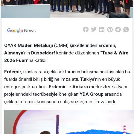
OYAK Maden Metalürji
(OMM) şirketlerinden
Erdemir,
Almanya
’nın
Düsseldorf
kentinde düzenlenen
“Tube & Wire
2026 Fuarı
”na katıldı.
Erdemir
, uluslararası çelik sektörünün buluşma noktası olan bu
fuarda önemli bir iş birliğine imza attı. Türkiye’nin en büyük
entegre çelik üreticisi
Erdemi
r ile
Ankara
merkezli ve altyapı
projelerindeki tecrübesiyle öne çıkan
YDA Group
arasında
çelik rulo temini konusunda satış sözleşmesi imzalandı.