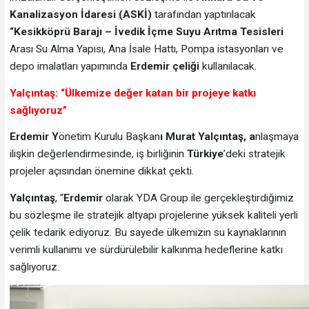
Kanalizasyon İdaresi
(ASKİ)
tarafından yaptırılacak
“Kesikköprü Barajı – İvedik İçme Suyu Arıtma Tesisleri
Arası Su Alma Yapısı, Ana İsale Hattı, Pompa istasyonları ve
depo imalatları yapımında
Erdemir çeliği
kullanılacak.
Yalçıntaş: “Ülkemize değer katan bir projeye katkı
sağlıyoruz”
Erdemir Y
önetim Kurulu Başkan
ı Murat Yalçıntaş, a
nlaşmaya
ilişkin değerlendirmesinde, iş birliğinin
Türkiye
’deki stratejik
projeler açısından önemine dikkat çekti.
Yalçıntaş
, “
Erdemir
olarak YDA Group ile gerçekleştirdiğimiz
bu sözleşme ile stratejik altyapı projelerine yüksek kaliteli yerli
çelik tedarik ediyoruz. Bu sayede ülkemizin su kaynaklarının
verimli kullanımı ve sürdürülebilir kalkınma hedeflerine katkı
sağlıyoruz.