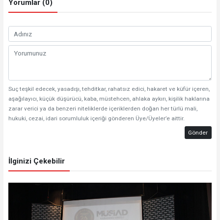
Yorumlar (0)
Suç teşkil edecek, yasadışı, tehditkar, rahatsız edici, hakaret ve küfür içeren,
aşağılayıcı, küçük düşürücü, kaba, müstehcen, ahlaka aykırı, kişilik haklarına
zarar verici ya da benzeri niteliklerde içeriklerden doğan her türlü mali,
hukuki, cezai, idari sorumluluk içeriği gönderen Üye/Üyeler’e aittir.
Gönder
İlginizi Çekebilir