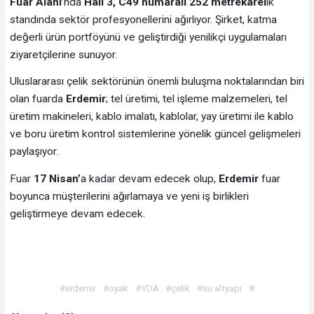
Fuar Alanı
’nda
Hall 3, C49 numaralı 252 metrekarel
ik
standında sektör profesyonellerini ağırlıyor. Şirket, katma
değerli ürün portföyünü ve geliştirdiği yenilikçi uygulamaları
ziyaretçilerine sunuyor.
Uluslararası çelik sektörünün önemli buluşma noktalarından biri
olan fuarda
Erdemir
; tel üretimi, tel işleme malzemeleri, tel
üretim makineleri, kablo imalatı, kablolar, yay üretimi ile kablo
ve boru üretim kontrol sistemlerine yönelik güncel gelişmeleri
paylaşıyor.
Fuar
17 Nisan’
a kadar devam edecek olup,
Erdemir
fuar
boyunca müşterilerini ağırlamaya ve yeni iş birlikleri
geliştirmeye devam edecek.
#erdemir
#oyak
#YDA
#çelik
#su altyapı
#