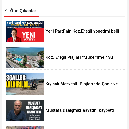
Öne Çıkanlar
Yeni Parti`nin Kdz.Ereğli yönetimi belli
oldu
Kdz. Ereğli Plajları "Mükemmel" Su
Kalitesine Sahip
Kıyıcak Mervealtı Plajlarında Çadır ve
Baraka işgallerine son verildi
Mustafa Danışmaz hayatını kaybetti