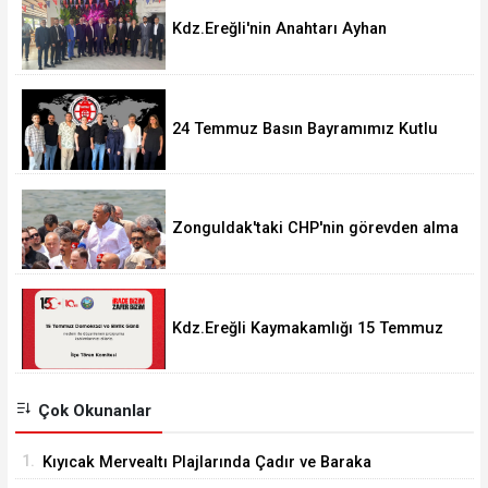
Kdz.Ereğli'nin Anahtarı Ayhan
Taşdelen'nde..
24 Temmuz Basın Bayramımız Kutlu
Olsun.
Zonguldak'taki CHP'nin görevden alma
operasyonları ortalığı karıştırdı..
Kdz.Ereğli Kaymakamlığı 15 Temmuz
Programını açıkladı.
Çok Okunanlar
1.
Kıyıcak Mervealtı Plajlarında Çadır ve Baraka