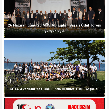
26 Haziran günü 26.MÜSİAD Eğitim Başarı Ödül Töreni
gerçekleşti.
KETA Akademi Yaz Okulu’nda Bisiklet Turu Coşkusu