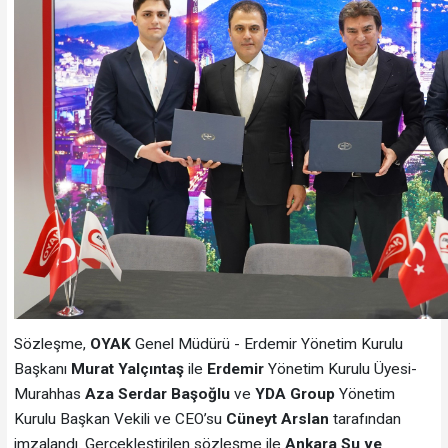
Sözleşme,
OYAK
Genel Müdürü - Erdemir Yönetim Kurulu
Başkanı
Murat Yalçıntaş
ile
Erdemir
Yönetim Kurulu Üyesi-
Murahhas
Aza Serdar Başoğlu
ve
YDA Group
Yönetim
Kurulu Başkan Vekili ve CEO’su
Cüneyt Arslan
tarafından
imzalandı. Gerçekleştirilen sözleşme ile
Ankara Su ve