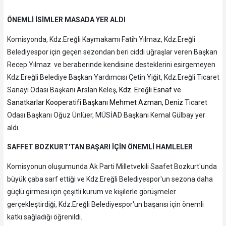
ÖNEMLİ İSİMLER MASADA YER ALDI
Komisyonda, Kdz.Ereğli Kaymakamı Fatih Yılmaz, Kdz.Ereğli
Belediyespor için geçen sezondan beri ciddi uğraşlar veren Başkan
Recep Yılmaz ve beraberinde kendisine desteklerini esirgemeyen
Kdz.Ereğli Belediye Başkan Yardımcısı Çetin Yiğit, Kdz.Ereğli Ticaret
Sanayi Odası Başkanı Arslan Keleş,
Kdz. Ereğli Esnaf ve
Sanatkarlar Kooperatifi Başkanı Mehmet Azman, Deniz
Ticaret
Odası Başkanı Oğuz Ünlüer, MÜSİAD Başkanı Kemal Gülbay yer
aldı.
SAFFET BOZKURT'TAN BAŞARI İÇİN ÖNEMLİ HAMLELER
Komisyonun oluşumunda Ak Parti Milletvekili Saafet Bozkurt'unda
büyük çaba sarf ettiği ve Kdz.Ereğli Belediyespor'un sezona daha
güçlü girmesi için çeşitli kurum ve kişilerle görüşmeler
gerçekleştirdiği, Kdz.Ereğli Belediyespor'un başarısı için önemli
katkı sağladığı öğrenildi.