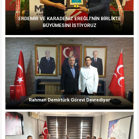
ERDEMİR VE KARADENİZ EREĞLİ’NİN BİRLİKTE
BÜYÜMESİNİ İSTİYORUZ
Rahman Demirtürk Görevi Devrediyor