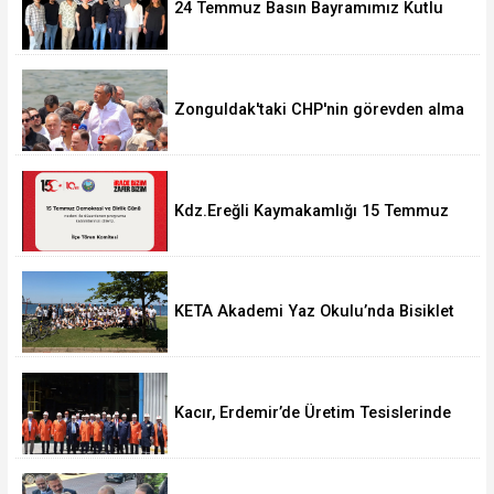
24 Temmuz Basın Bayramımız Kutlu
Olsun.
Zonguldak'taki CHP'nin görevden alma
operasyonları ortalığı karıştırdı..
Kdz.Ereğli Kaymakamlığı 15 Temmuz
Programını açıkladı.
KETA Akademi Yaz Okulu’nda Bisiklet
Turu Coşkusu
Kacır, Erdemir’de Üretim Tesislerinde
incelemeler gerçekleştirdi.