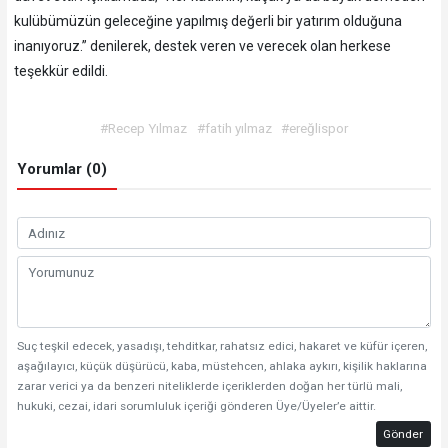
kulübümüzün geleceğine yapılmış değerli bir yatırım olduğuna
inanıyoruz.” denilerek, destek veren ve verecek olan herkese
teşekkür edildi.
#Recep Yılmaz
#fatih yılmaz
#ereğlispor
Yorumlar (0)
Suç teşkil edecek, yasadışı, tehditkar, rahatsız edici, hakaret ve küfür içeren,
aşağılayıcı, küçük düşürücü, kaba, müstehcen, ahlaka aykırı, kişilik haklarına
zarar verici ya da benzeri niteliklerde içeriklerden doğan her türlü mali,
hukuki, cezai, idari sorumluluk içeriği gönderen Üye/Üyeler’e aittir.
Gönder