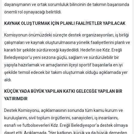
dayanışmanın ve ortak sorumluluk bilincinin de takımın başarısında
önemli rol oynayacağı belirtildi.
KAYNAK OLUŞTURMAK İÇİN PLANLI FAALİYETLER YAPILACAK
Komisyonun önümüzdeki süreçte destek organizasyonları, iş birliği
çalışmaları ve kaynak oluşturulmasına yönelik faaliyetlerini planlı ve
kararlı bir şekilde sürdüreceği kaydedildi. Hedefin ise Kdz. Ereğli
Belediyespor’u yeni sezona güçlü, sağlam ve sürdürülebilir bir
yapıyla hazırlamak ve amaçlarının ilçeyi sportif başarılarla en iyi
şekilde temsil edecek bir takım oluşturmak olduğu açıklamada yer
aldı.
KÜÇÜK YADA BÜYÜK YAPILAN KATKI GELECEĞE YAPILAN BİR
YATIRIMDIR
Destek Komisyonu, açıklamasının sonunda tüm kamu kurum ve
kuruluşlarını, sivil toplum örgütlerini, sanayicileri, iş insanlarını,
esnafı ve futbolseverleri Kdz. Ereğli Belediyespor’a destek olmaya
davet etti. Açıklamada, “Her katkının, küçük ya da büyük demeden