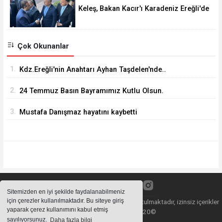
Keleş, Bakan Kacır'ı Karadeniz Ereğli'de
Karşıladı
Çok Okunanlar
1.
Kdz.Ereğli'nin Anahtarı Ayhan Taşdelen'nde..
2.
24 Temmuz Basın Bayramımız Kutlu Olsun.
3.
Mustafa Danışmaz hayatını kaybetti
Sitemizden en iyi şekilde faydalanabilmeniz
için çerezler kullanılmaktadır. Bu siteye giriş
Sitemizde bulunan içeriklerin tüm hakları saklı tutulmaktadır, izinsiz içerikler
yaparak çerez kullanımını kabul etmiş
kullanılamaz. Copyright 2020©
sayılıyorsunuz.
Daha fazla bilgi