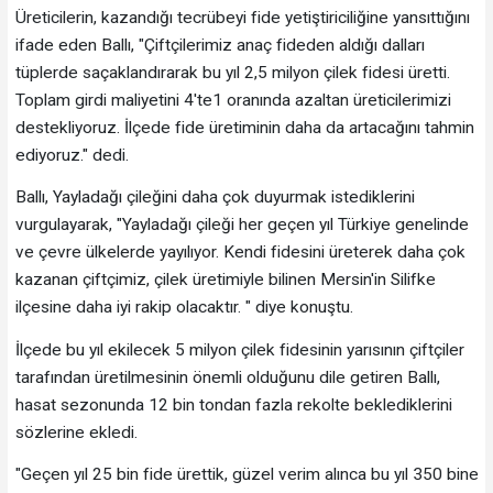
Üreticilerin, kazandığı tecrübeyi fide yetiştiriciliğine yansıttığını
ifade eden Ballı, "Çiftçilerimiz anaç fideden aldığı dalları
tüplerde saçaklandırarak bu yıl 2,5 milyon çilek fidesi üretti.
Toplam girdi maliyetini 4'te1 oranında azaltan üreticilerimizi
destekliyoruz. İlçede fide üretiminin daha da artacağını tahmin
ediyoruz." dedi.
Ballı, Yayladağı çileğini daha çok duyurmak istediklerini
vurgulayarak, "Yayladağı çileği her geçen yıl Türkiye genelinde
ve çevre ülkelerde yayılıyor. Kendi fidesini üreterek daha çok
kazanan çiftçimiz, çilek üretimiyle bilinen Mersin'in Silifke
ilçesine daha iyi rakip olacaktır. " diye konuştu.
İlçede bu yıl ekilecek 5 milyon çilek fidesinin yarısının çiftçiler
tarafından üretilmesinin önemli olduğunu dile getiren Ballı,
hasat sezonunda 12 bin tondan fazla rekolte beklediklerini
sözlerine ekledi.
"Geçen yıl 25 bin fide ürettik, güzel verim alınca bu yıl 350 bine