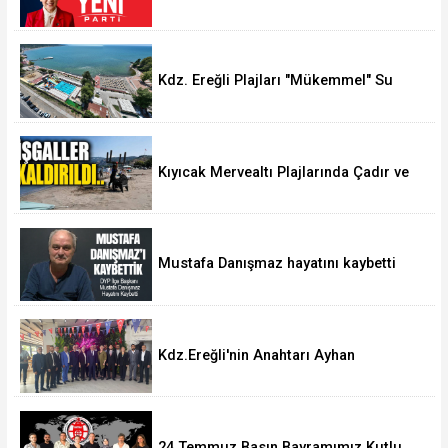
oldu
Kdz. Ereğli Plajları "Mükemmel" Su
Kalitesine Sahip
Kıyıcak Mervealtı Plajlarında Çadır ve
Baraka işgallerine son verildi
Mustafa Danışmaz hayatını kaybetti
Kdz.Ereğli'nin Anahtarı Ayhan
Taşdelen'nde..
24 Temmuz Basın Bayramımız Kutlu