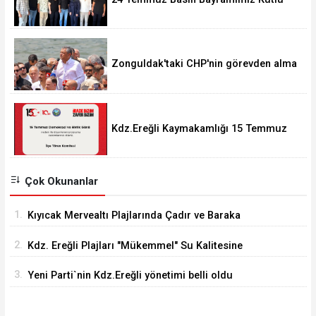
Olsun.
Zonguldak'taki CHP'nin görevden alma
operasyonları ortalığı karıştırdı..
Kdz.Ereğli Kaymakamlığı 15 Temmuz
Programını açıkladı.
Çok Okunanlar
1.
Kıyıcak Mervealtı Plajlarında Çadır ve Baraka
işgallerine son verildi
2.
Kdz. Ereğli Plajları "Mükemmel" Su Kalitesine
Sahip
3.
Yeni Parti`nin Kdz.Ereğli yönetimi belli oldu