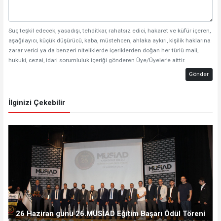
Suç teşkil edecek, yasadışı, tehditkar, rahatsız edici, hakaret ve küfür içeren,
aşağılayıcı, küçük düşürücü, kaba, müstehcen, ahlaka aykırı, kişilik haklarına
zarar verici ya da benzeri niteliklerde içeriklerden doğan her türlü mali,
hukuki, cezai, idari sorumluluk içeriği gönderen Üye/Üyeler’e aittir.
Gönder
İlginizi Çekebilir
26 Haziran günü 26.MÜSİAD Eğitim Başarı Ödül Töreni