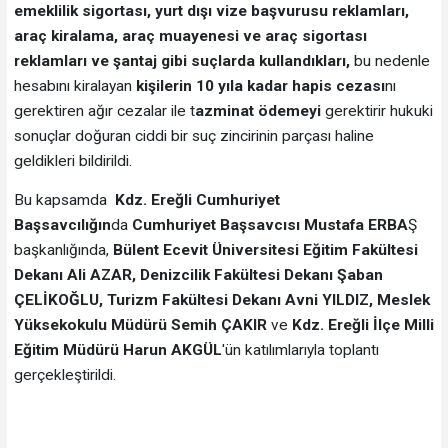
emeklilik sigortası, yurt dışı vize başvurusu reklamları,
araç kiralama, araç muayenesi ve araç sigortası
reklamları ve şantaj gibi suçlarda kullandıkları,
bu nedenle
hesabını kiralayan
kişilerin 10 yıla kadar hapis cezası
nı
gerektiren ağır cezalar ile t
azminat ödemeyi
gerektirir hukuki
sonuçlar doğuran ciddi bir suç zincirinin parçası haline
geldikleri bildirildi.
Bu kapsamda
Kdz. Ereğli Cumhuriyet
Başsavcılığın
da
Cumhuriyet Başsavcısı Mustafa ERBA
Ş
başkanlığında,
Bülent Ecevit Üniversitesi Eğitim Fakültesi
Dekanı Ali AZAR, Denizcilik Fakültesi Dekanı Şaban
ÇELİKOĞLU, Turizm Fakültesi Dekanı Avni YILDIZ, Meslek
Yüksekokulu Müdürü Semih ÇAKIR
ve
Kdz. Ereğli İlçe Milli
Eğitim Müdürü Harun AKGÜL
'ün katılımlarıyla toplantı
gerçekleştirildi.