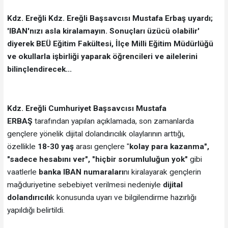
Kdz. Ereğli Kdz. Ereğli Başsavcısı Mustafa Erbaş uyardı;
'IBAN'nızı asla kiralamayın. Sonuçları üzücü olabilir'
diyerek BEÜ Eğitim Fakültesi, İlçe Milli Eğitim Müdürlüğü
ve okullarla işbirliği yaparak öğrencileri ve ailelerini
bilinçlendirecek...
Kdz. Ereğli Cumhuriyet Başsavcısı Mustafa
ERBAŞ
tarafından yapılan açıklamada, son zamanlarda
gençlere yönelik dijital dolandırıcılık olaylarının arttığı,
özellikle
18-30 yaş
arası gençlere "
kolay para kazanma",
"sadece hesabını ver", "hiçbir sorumluluğun yok"
gibi
vaatlerle
banka IBAN numaraları
nı kiralayarak gençlerin
mağduriyetine sebebiyet verilmesi nedeniyle
dijital
dolandırıcılı
k konusunda uyarı ve bilgilendirme hazırlığı
yapıldığı belirtildi.