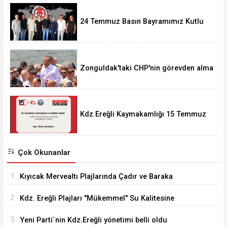
24 Temmuz Basın Bayramımız Kutlu
Olsun.
Zonguldak'taki CHP'nin görevden alma
operasyonları ortalığı karıştırdı..
Kdz.Ereğli Kaymakamlığı 15 Temmuz
Programını açıkladı.
Çok Okunanlar
1.
Kıyıcak Mervealtı Plajlarında Çadır ve Baraka
işgallerine son verildi
2.
Kdz. Ereğli Plajları "Mükemmel" Su Kalitesine
Sahip
3.
Yeni Parti`nin Kdz.Ereğli yönetimi belli oldu