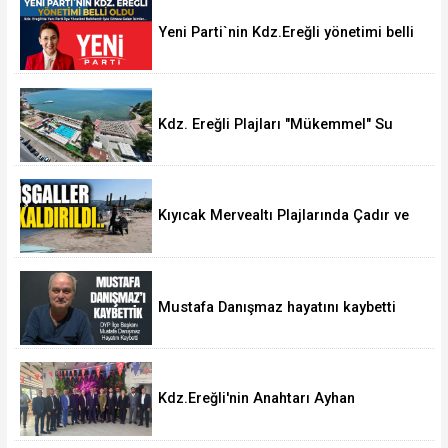
Yeni Parti`nin Kdz.Ereğli yönetimi belli
oldu
Kdz. Ereğli Plajları "Mükemmel" Su
Kalitesine Sahip
Kıyıcak Mervealtı Plajlarında Çadır ve
Baraka işgallerine son verildi
Mustafa Danışmaz hayatını kaybetti
Kdz.Ereğli'nin Anahtarı Ayhan
Taşdelen'nde..