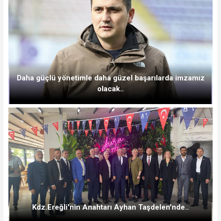
Daha güçlü yönetimle daha güzel başarılarda imzamız
olacak..
Kdz.Ereğli'nin Anahtarı Ayhan Taşdelen'nde..