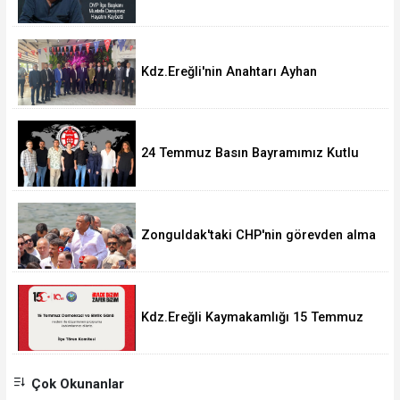
Kdz.Ereğli'nin Anahtarı Ayhan
Taşdelen'nde..
24 Temmuz Basın Bayramımız Kutlu
Olsun.
Zonguldak'taki CHP'nin görevden alma
operasyonları ortalığı karıştırdı..
Kdz.Ereğli Kaymakamlığı 15 Temmuz
Programını açıkladı.
Çok Okunanlar