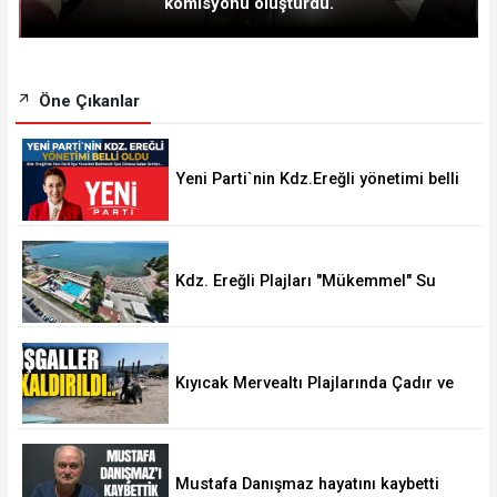
komisyonu oluşturdu.
Öne Çıkanlar
Yeni Parti`nin Kdz.Ereğli yönetimi belli
oldu
Kdz. Ereğli Plajları "Mükemmel" Su
Kalitesine Sahip
Kıyıcak Mervealtı Plajlarında Çadır ve
Baraka işgallerine son verildi
Mustafa Danışmaz hayatını kaybetti