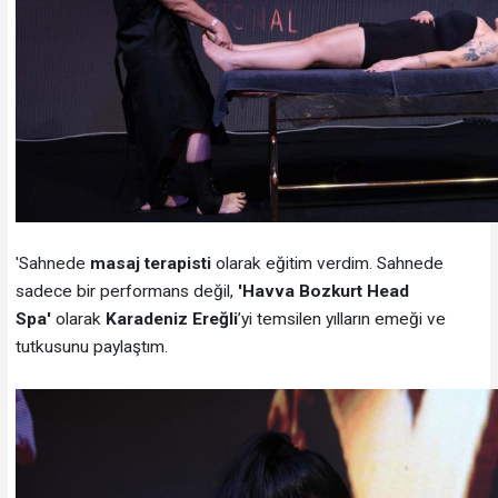
'Sahnede
masaj terapisti
olarak eğitim verdim. Sahnede
sadece bir performans değil,
'Havva Bozkurt Head
Spa'
olarak
Karadeniz Ereğli
’yi temsilen yılların emeği ve
tutkusunu paylaştım.