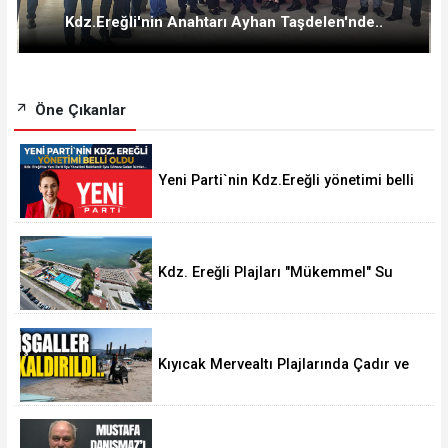
Kdz.Ereğli'nin Anahtarı Ayhan Taşdelen'nde..
Öne Çıkanlar
Yeni Parti`nin Kdz.Ereğli yönetimi belli
oldu
Kdz. Ereğli Plajları "Mükemmel" Su
Kalitesine Sahip
Kıyıcak Mervealtı Plajlarında Çadır ve
Baraka işgallerine son verildi