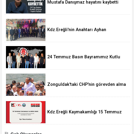
Mustafa Danışmaz hayatını kaybetti
Kdz.Ereğli'nin Anahtarı Ayhan
Taşdelen'nde..
24 Temmuz Basın Bayramımız Kutlu
Olsun.
Zonguldak'taki CHP'nin görevden alma
operasyonları ortalığı karıştırdı..
Kdz.Ereğli Kaymakamlığı 15 Temmuz
Programını açıkladı.