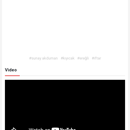
#sunay akduman
#kıyıcak
#ereğli
#iftar
Video