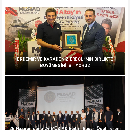
ERDEMİR VE KARADENİZ EREĞLİ’NİN BİRLİKTE
BÜYÜMESİNİ İSTİYORUZ
26 Haziran günü 26.MÜSİAD Eğitim Başarı Ödül Töreni