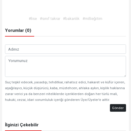
#lise
#sınıf takrar
#bakanlık
#millieğitim
Yorumlar (0)
Suç teşkil edecek, yasadışı, tehditkar, rahatsız edici, hakaret ve küfür içeren,
aşağılayıcı, küçük düşürücü, kaba, müstehcen, ahlaka aykırı, kişilik haklarına
zarar verici ya da benzeri niteliklerde içeriklerden doğan her türlü mali,
hukuki, cezai, idari sorumluluk içeriği gönderen Üye/Üyeler’e aittir.
Gönder
İlginizi Çekebilir