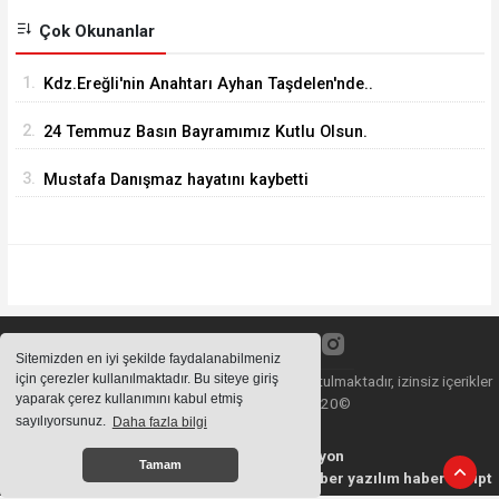
Çok Okunanlar
1.
Kdz.Ereğli'nin Anahtarı Ayhan Taşdelen'nde..
2.
24 Temmuz Basın Bayramımız Kutlu Olsun.
3.
Mustafa Danışmaz hayatını kaybetti
Sitemizden en iyi şekilde faydalanabilmeniz
için çerezler kullanılmaktadır. Bu siteye giriş
Sitemizde bulunan içeriklerin tüm hakları saklı tutulmaktadır, izinsiz içerikler
yaparak çerez kullanımını kabul etmiş
kullanılamaz. Copyright 2020©
sayılıyorsunuz.
Daha fazla bilgi
Haber Yazılımı:
Web Aksiyon
Tamam
haber yazılımı
haber paketi
haber scripti
haber yazılım
haber script