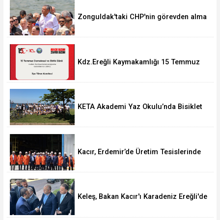
Zonguldak'taki CHP'nin görevden alma
operasyonları ortalığı karıştırdı..
Kdz.Ereğli Kaymakamlığı 15 Temmuz
Programını açıkladı.
KETA Akademi Yaz Okulu’nda Bisiklet
Turu Coşkusu
Kacır, Erdemir’de Üretim Tesislerinde
incelemeler gerçekleştirdi.
Keleş, Bakan Kacır'ı Karadeniz Ereğli'de
Karşıladı