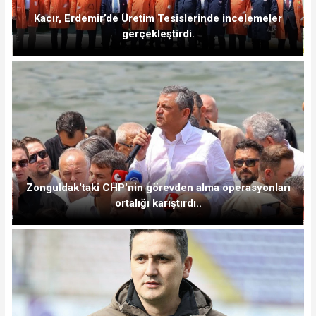
Kacır, Erdemir’de Üretim Tesislerinde incelemeler
gerçekleştirdi.
Zonguldak'taki CHP'nin görevden alma operasyonları
ortalığı karıştırdı..