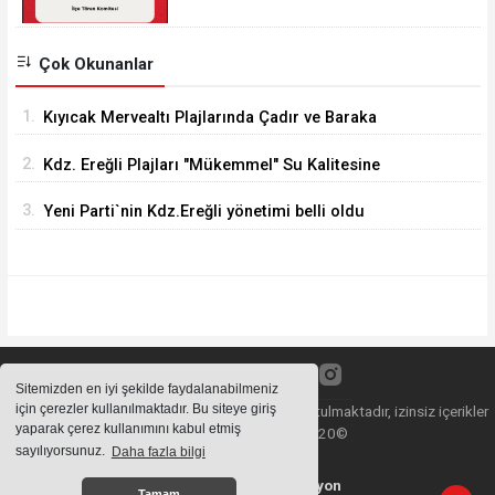
Programını açıkladı.
Çok Okunanlar
1.
Kıyıcak Mervealtı Plajlarında Çadır ve Baraka
işgallerine son verildi
2.
Kdz. Ereğli Plajları "Mükemmel" Su Kalitesine
Sahip
3.
Yeni Parti`nin Kdz.Ereğli yönetimi belli oldu
Sitemizden en iyi şekilde faydalanabilmeniz
için çerezler kullanılmaktadır. Bu siteye giriş
Sitemizde bulunan içeriklerin tüm hakları saklı tutulmaktadır, izinsiz içerikler
yaparak çerez kullanımını kabul etmiş
kullanılamaz. Copyright 2020©
sayılıyorsunuz.
Daha fazla bilgi
Haber Yazılımı:
Web Aksiyon
Tamam