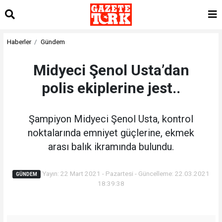
Haberler
Gündem
Midyeci Şenol Usta’dan
polis ekiplerine jest..
Şampiyon Midyeci Şenol Usta, kontrol
noktalarında emniyet güçlerine, ekmek
arası balık ikramında bulundu.
Yayın: 22 Mart 2021 - Pazartesi - Güncelleme: 22.03.2021
GÜNDEM
18:39:38