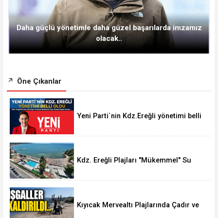
Daha güçlü yönetimle daha güzel başarılarda imzamız
olacak..
Öne Çıkanlar
Yeni Parti`nin Kdz.Ereğli yönetimi belli
oldu
Kdz. Ereğli Plajları "Mükemmel" Su
Kalitesine Sahip
Kıyıcak Mervealtı Plajlarında Çadır ve
Baraka işgallerine son verildi