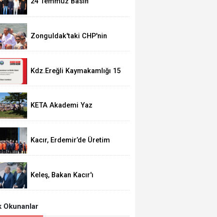
24 Temmuz Basın
Bayramımız Kutlu Olsun.
Zonguldak'taki CHP'nin
görevden alma operasyonları
ortalığı karıştırdı..
Kdz.Ereğli Kaymakamlığı 15
Temmuz Programını
açıkladı.
KETA Akademi Yaz
Okulu’nda Bisiklet Turu
Coşkusu
Kacır, Erdemir’de Üretim
Tesislerinde incelemeler
gerçekleştirdi.
Keleş, Bakan Kacır'ı
Karadeniz Ereğli'de Karşıladı
 Okunanlar