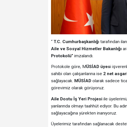
“
T.C. Cumhurbaşkanlığ
ı tarafından ila
Aile ve Sosyal Hizmetler Bakanlığı
ar
Protokolü”
imzalandı.
Protokole göre, M
ÜSİAD üyes
i işveren
sahibi olan çalışanlarına ise
2 net asgari
sağlayacak.
MÜSİAD
olarak sadece ticar
görevimiz olarak görüyoruz.
Aile Dostu İş Yeri Projesi
ile üyelerimi
yanlarında olmayı taahhüt ediyor. Bu adı
sağlayacağına yürekten inanıyoruz.
Üyelerimiz tarafından sağlanacak deste