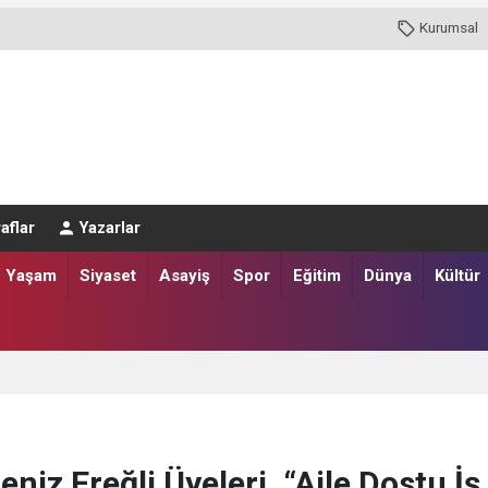
Kurumsal
aflar
Yazarlar
Yaşam
Siyaset
Asayiş
Spor
Eğitim
Dünya
Kültür
iz Ereğli Üyeleri, “Aile Dostu İş 