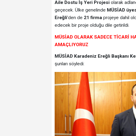
Aile Dostu İş Yeri Projesi
olarak adland
geçecek. Ülke genelinde
MÜSİAD üyesi
Ereğli
’den de
21 firma
projeye dahil old
edecek bir proje olduğu dile getirildi.
MÜSİAD OLARAK SADECE TİCARİ HA
AMAÇLIYORUZ
MÜSİAD Karadeniz Ereğli Başkanı K
şunları söyledi: