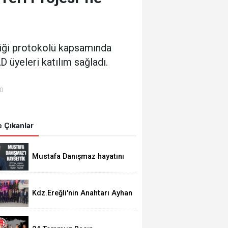
liği protokolü kapsamında
 üyeleri katılım sağladı.
00
 Çıkanlar
Mustafa Danışmaz hayatını
kaybetti
Kdz.Ereğli'nin Anahtarı Ayhan
Taşdelen'nde..