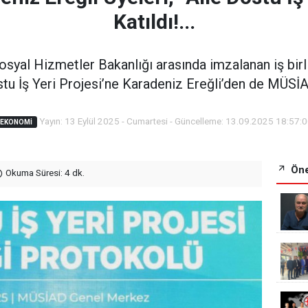
Katıldı!...
Sosyal Hizmetler Bakanlığı arasında imzalanan iş bir
stu İş Yeri Projesi’ne Karadeniz Ereğli’den de MÜSİAD
Yayın: 13 Eylül 2025 - Cumartesi - Güncelleme: 13.09.2025 18:57:
EKONOMI
Öne
Okuma Süresi: 4 dk.