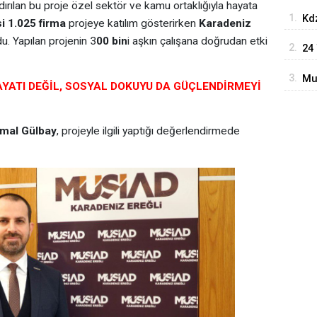
ırılan bu proje özel sektör ve kamu ortaklığıyla hayata
1.
Kdz
 1.025 firma
projeye katılım gösterirken
Karadeniz
Taş
u. Yapılan projenin 3
00 bin
i aşkın çalışana doğrudan etki
2.
24
Ol
3.
Mu
YATI DEĞİL, SOSYAL DOKUYU DA GÜÇLENDİRMEYİ
emal Gülbay
, projeyle ilgili yaptığı değerlendirmede