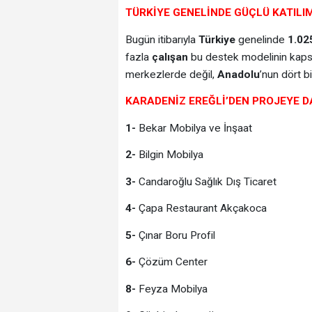
TÜRKİYE GENELİNDE GÜÇLÜ KATILI
Bugün itibarıyla
Türkiye
genelinde
1.02
fazla
çalışan
bu destek modelinin kapsa
merkezlerde değil,
Anadolu
’nun dört bi
KARADENİZ EREĞLİ’DEN PROJEYE D
1-
Bekar Mobilya ve İnşaat
2-
Bilgin Mobilya
3-
Candaroğlu Sağlık Dış Ticaret
4-
Çapa Restaurant Akçakoca
5-
Çınar Boru Profil
6-
Çözüm Center
8-
Feyza Mobilya