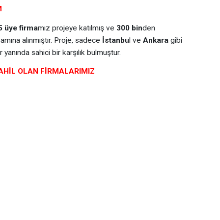
M
5 üye firma
mız projeye katılmış ve
300 bin
den
mına alınmıştır. Proje, sadece
İstanbu
l ve
Ankara
gibi
r yanında sahici bir karşılık bulmuştur.
AHİL OLAN FİRMALARIMIZ