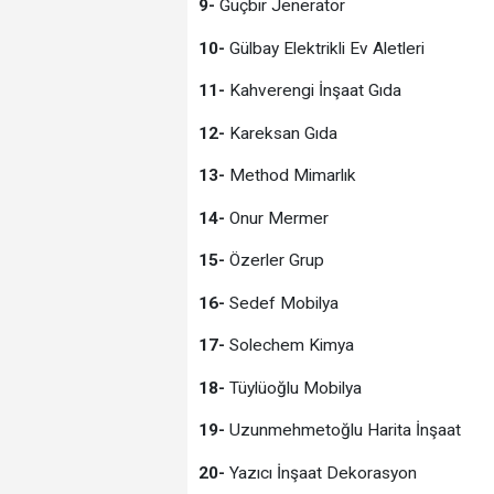
9-
Güçbir Jeneratör
10-
Gülbay Elektrikli Ev Aletleri
11-
Kahverengi İnşaat Gıda
12-
Kareksan Gıda
13-
Method Mimarlık
14-
Onur Mermer
15-
Özerler Grup
16-
Sedef Mobilya
17-
Solechem Kimya
18-
Tüylüoğlu Mobilya
19-
Uzunmehmetoğlu Harita İnşaat
20-
Yazıcı İnşaat Dekorasyon