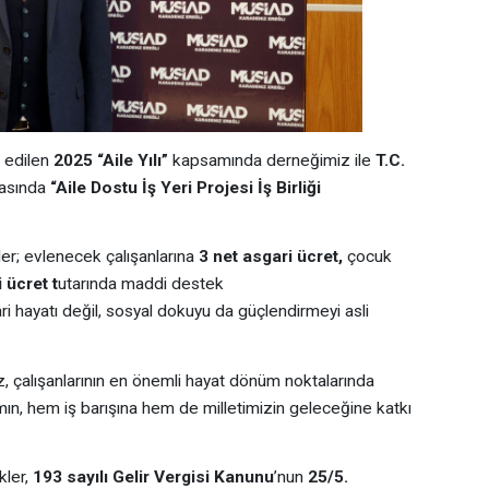
n edilen
2025 “Aile Yılı”
kapsamında derneğimiz ile
T.C.
asında
“Aile Dostu İş Yeri Projesi İş Birliği
ler; evlenecek çalışanlarına
3 net asgari ücret,
çocuk
 ücret t
utarında maddi destek
i hayatı değil, sosyal dokuyu da güçlendirmeyi asli
z, çalışanlarının en önemli hayat dönüm noktalarında
mın, hem iş barışına hem de milletimizin geleceğine katkı
kler,
193 sayılı Gelir Vergisi Kanunu
’nun
25/5.