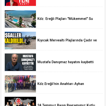
oldu
Kdz. Ereğli Plajları "Mükemmel" Su
Kalitesine Sahip
Kıyıcak Mervealtı Plajlarında Çadır ve
Baraka işgallerine son verildi
Mustafa Danışmaz hayatını kaybetti
Kdz.Ereğli'nin Anahtarı Ayhan
Taşdelen'nde..
24 Temmuz Basın Bayramımız Kutlu