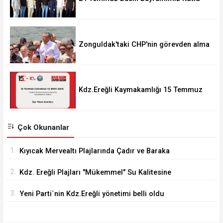
Olsun.
Zonguldak'taki CHP'nin görevden alma
operasyonları ortalığı karıştırdı..
Kdz.Ereğli Kaymakamlığı 15 Temmuz
Programını açıkladı.
Çok Okunanlar
1.
Kıyıcak Mervealtı Plajlarında Çadır ve Baraka
işgallerine son verildi
2.
Kdz. Ereğli Plajları "Mükemmel" Su Kalitesine
Sahip
3.
Yeni Parti`nin Kdz.Ereğli yönetimi belli oldu