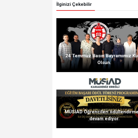
İlginizi Çekebilir
24 Temmuz Basın Bayramımız Ku
Olsun.
MÜSİAD Öğrencileri ödüllendirm
devam ediyor.