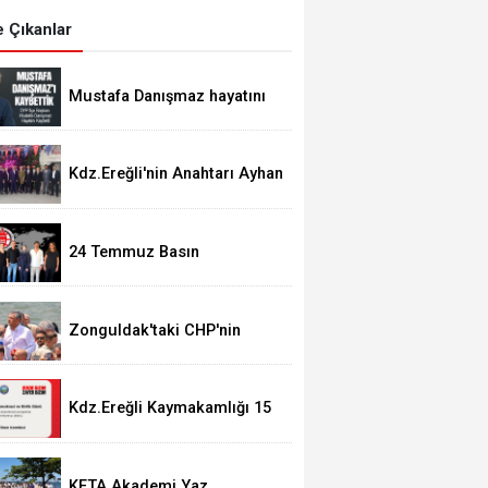
 Çıkanlar
Mustafa Danışmaz hayatını
kaybetti
Kdz.Ereğli'nin Anahtarı Ayhan
Taşdelen'nde..
24 Temmuz Basın
Bayramımız Kutlu Olsun.
Zonguldak'taki CHP'nin
görevden alma operasyonları
ortalığı karıştırdı..
Kdz.Ereğli Kaymakamlığı 15
Temmuz Programını
açıkladı.
KETA Akademi Yaz