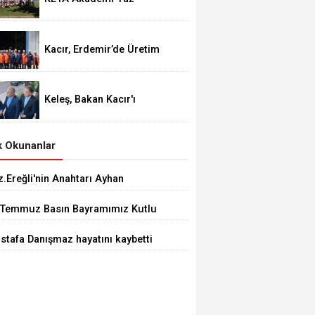
Okulu’nda Bisiklet Turu
Coşkusu
Kacır, Erdemir’de Üretim
Tesislerinde incelemeler
gerçekleştirdi.
Keleş, Bakan Kacır'ı
Karadeniz Ereğli'de Karşıladı
 Okunanlar
.Ereğli'nin Anahtarı Ayhan
delen'nde..
 Temmuz Basın Bayramımız Kutlu
sun.
stafa Danışmaz hayatını kaybetti