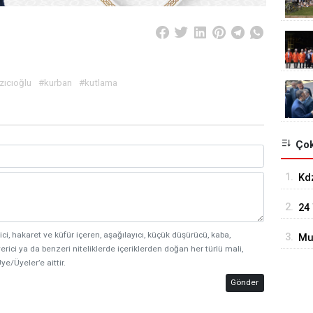
zıcıoğlu
#kurban
#kutlama
Çok
1.
Kdz
Taş
2.
24
Ol
ici, hakaret ve küfür içeren, aşağılayıcı, küçük düşürücü, kaba,
3.
Mu
erici ya da benzeri niteliklerde içeriklerden doğan her türlü mali,
ye/Üyeler’e aittir.
Gönder