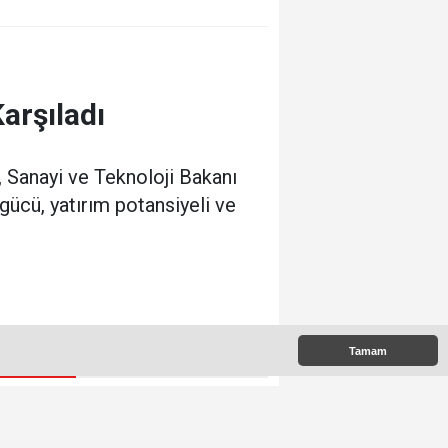
arşıladı
 Sanayi ve Teknoloji Bakanı
gücü, yatırım potansiyeli ve
Tamam
 Çıkanlar
Mustafa Danışmaz hayatını
kaybetti