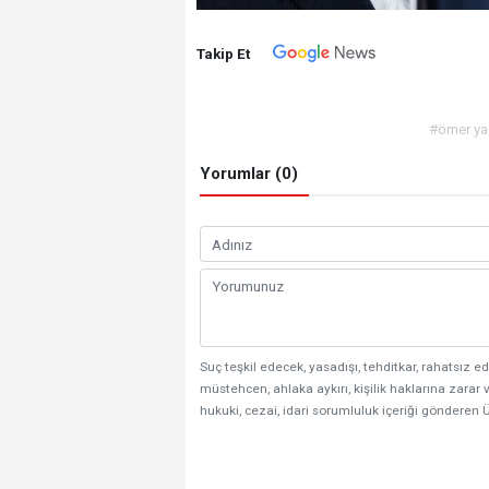
Takip Et
#ömer ya
Yorumlar (0)
Suç teşkil edecek, yasadışı, tehditkar, rahatsız ed
müstehcen, ahlaka aykırı, kişilik haklarına zarar v
hukuki, cezai, idari sorumluluk içeriği gönderen Ü