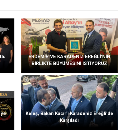
tlu
ERDEMİR VE KARADENİZ EREĞLİ’NİN
BİRLİKTE BÜYÜMESİNİ İSTİYORUZ
eye
Keleş, Bakan Kacır'ı Karadeniz Ereğli'de
Karşıladı