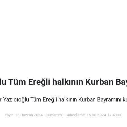
u Tüm Ereğli halkının Kurban Ba
 Yazıcıoğlu Tüm Ereğli halkının Kurban Bayramını ku
Yayın: 15 Haziran 2024 - Cumartesi - Güncelleme: 15.06.2024 17:43:00