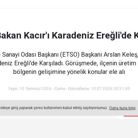
Bakan Kacır'ı Karadeniz Ereğli'de K
e Sanayi Odası Başkanı (ETSO) Başkanı Arslan Keleş,
niz Ereğli'de Karşıladı. Görüşmede, ilçenin üretim 
bölgenin gelişimine yönelik konular ele alı
Yayın: 10 Temmuz 2026 - Cuma - Güncelleme: 10.07.2026 20:31:00
 siteye giriş yaparak çerez kullanımını kabul etmiş sayılıyorsunuz.
Daha fazla bilgi
Öne
Okuma Süresi: 43 sn.