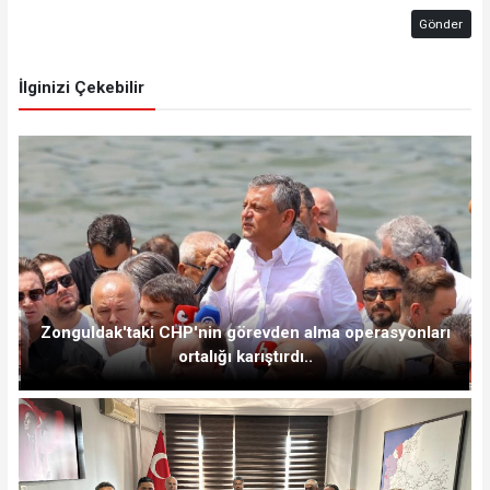
Gönder
İlginizi Çekebilir
Zonguldak'taki CHP'nin görevden alma operasyonları
ortalığı karıştırdı..