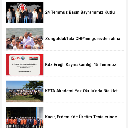
24 Temmuz Basın Bayramımız Kutlu
Olsun.
Zonguldak'taki CHP'nin görevden alma
operasyonları ortalığı karıştırdı..
Kdz.Ereğli Kaymakamlığı 15 Temmuz
Programını açıkladı.
KETA Akademi Yaz Okulu’nda Bisiklet
Turu Coşkusu
Kacır, Erdemir’de Üretim Tesislerinde
incelemeler gerçekleştirdi.