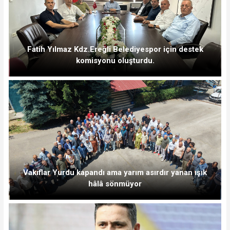
Fatih Yılmaz Kdz.Ereğli Belediyespor için destek
komisyonu oluşturdu.
Vakıflar Yurdu kapandı ama yarım asırdır yanan ışık
hâlâ sönmüyor