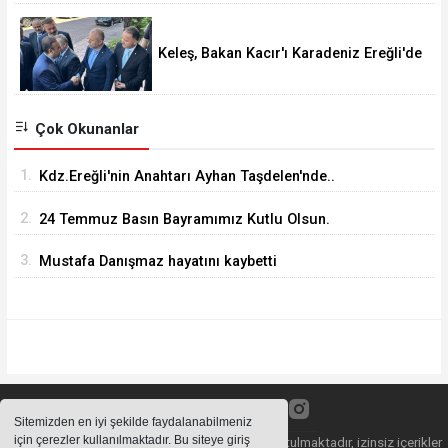
Keleş, Bakan Kacır'ı Karadeniz Ereğli'de
Karşıladı
Çok Okunanlar
1.
Kdz.Ereğli'nin Anahtarı Ayhan Taşdelen'nde..
2.
24 Temmuz Basın Bayramımız Kutlu Olsun.
3.
Mustafa Danışmaz hayatını kaybetti
Sitemizden en iyi şekilde faydalanabilmeniz
için çerezler kullanılmaktadır. Bu siteye giriş
Sitemizde bulunan içeriklerin tüm hakları saklı tutulmaktadır, izinsiz içerikler