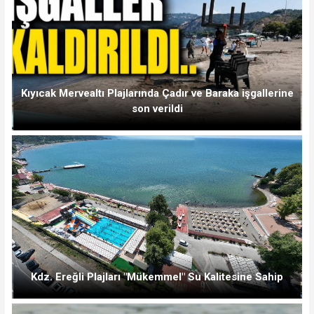
Kıyıcak Mervealtı Plajlarında Çadır ve Baraka işgallerine
son verildi
Kdz. Ereğli Plajları "Mükemmel" Su Kalitesine Sahip