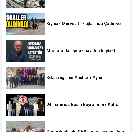
Kalitesine Sahip
Kıyıcak Mervealtı Plajlarında Çadır ve
Baraka işgallerine son verildi
Mustafa Danışmaz hayatını kaybetti
Kdz.Ereğli'nin Anahtarı Ayhan
Taşdelen'nde..
24 Temmuz Basın Bayramımız Kutlu
Olsun.
Zonguldak'taki CHP'nin görevden alma