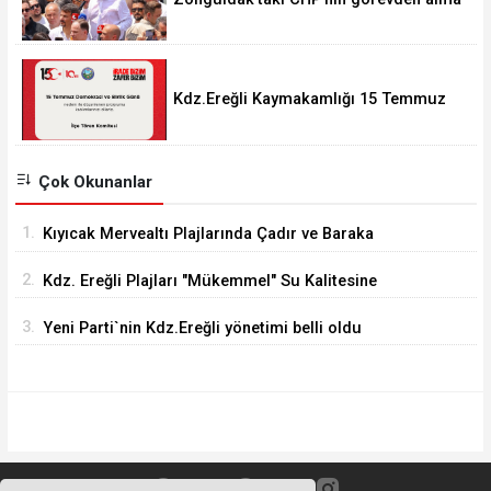
operasyonları ortalığı karıştırdı..
Kdz.Ereğli Kaymakamlığı 15 Temmuz
Programını açıkladı.
Çok Okunanlar
1.
Kıyıcak Mervealtı Plajlarında Çadır ve Baraka
işgallerine son verildi
2.
Kdz. Ereğli Plajları "Mükemmel" Su Kalitesine
Sahip
3.
Yeni Parti`nin Kdz.Ereğli yönetimi belli oldu