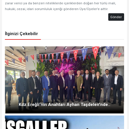
zarar verici ya da benzeri niteliklerde içeriklerden doğan her türlü mali,
hukuki, cezai, idari sorumluluk içeriği gönderen Üye/Üyeler’e aittir.
Gönder
İlginizi Çekebilir
Kdz.Ereğli'nin Anahtarı Ayhan Taşdelen'nde..