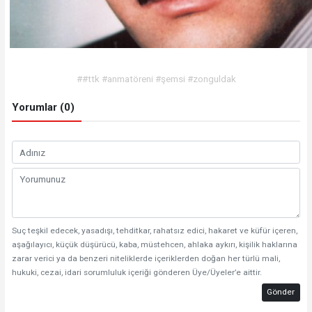
##ttk #anmatöreni #şemsi #zonguldak
Yorumlar (0)
Suç teşkil edecek, yasadışı, tehditkar, rahatsız edici, hakaret ve küfür içeren,
aşağılayıcı, küçük düşürücü, kaba, müstehcen, ahlaka aykırı, kişilik haklarına
zarar verici ya da benzeri niteliklerde içeriklerden doğan her türlü mali,
hukuki, cezai, idari sorumluluk içeriği gönderen Üye/Üyeler’e aittir.
Gönder