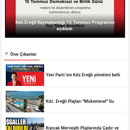
Kdz.Ereğli Kaymakamlığı 15 Temmuz Programını
açıkladı.
Öne Çıkanlar
Yeni Parti`nin Kdz.Ereğli yönetimi belli
oldu
Kdz. Ereğli Plajları "Mükemmel" Su
Kalitesine Sahip
Kıyıcak Mervealtı Plajlarında Çadır ve