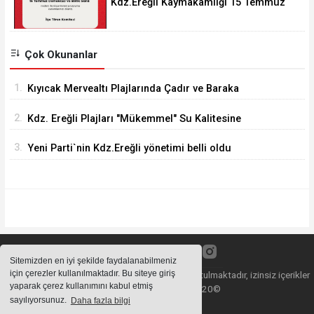
Kdz.Ereğli Kaymakamlığı 15 Temmuz
Programını açıkladı.
Çok Okunanlar
1.
Kıyıcak Mervealtı Plajlarında Çadır ve Baraka
işgallerine son verildi
2.
Kdz. Ereğli Plajları "Mükemmel" Su Kalitesine
Sahip
3.
Yeni Parti`nin Kdz.Ereğli yönetimi belli oldu
Sitemizden en iyi şekilde faydalanabilmeniz
için çerezler kullanılmaktadır. Bu siteye giriş
Sitemizde bulunan içeriklerin tüm hakları saklı tutulmaktadır, izinsiz içerikler
yaparak çerez kullanımını kabul etmiş
kullanılamaz. Copyright 2020©
sayılıyorsunuz.
Daha fazla bilgi