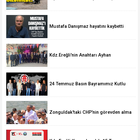
Baraka işgallerine son verildi
Mustafa Danışmaz hayatını kaybetti
Kdz.Ereğli'nin Anahtarı Ayhan
Taşdelen'nde..
24 Temmuz Basın Bayramımız Kutlu
Olsun.
Zonguldak'taki CHP'nin görevden alma
operasyonları ortalığı karıştırdı..