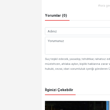
#sıra ge
Yorumlar (0)
Suç teşkil edecek, yasadışı, tehditkar, rahatsız ed
müstehcen, ahlaka aykırı, kişilik haklarına zarar v
hukuki, cezai, idari sorumluluk içeriği gönderen Ü
İlginizi Çekebilir