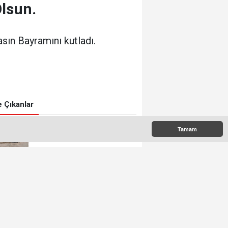
lsun.
sın Bayramını kutladı.
 Çıkanlar
Tamam
Kıyıcak Mervealtı Plajlarında
Çadır ve Baraka işgallerine
son verildi
Mustafa Danışmaz hayatını
kaybetti
Kdz.Ereğli'nin Anahtarı Ayhan
Taşdelen'nde..