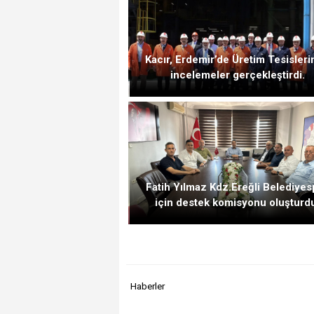
Kacır, Erdemir’de Üretim Tesisler
incelemeler gerçekleştirdi.
Fatih Yılmaz Kdz.Ereğli Belediyes
için destek komisyonu oluşturd
Haberler