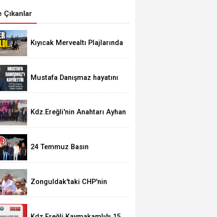
 Çıkanlar
Kıyıcak Mervealtı Plajlarında
Çadır ve Baraka işgallerine
son verildi
Mustafa Danışmaz hayatını
kaybetti
Kdz.Ereğli'nin Anahtarı Ayhan
Taşdelen'nde..
24 Temmuz Basın
Bayramımız Kutlu Olsun.
Zonguldak'taki CHP'nin
görevden alma operasyonları
ortalığı karıştırdı..
Kdz.Ereğli Kaymakamlığı 15