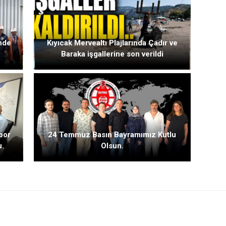
inde
Kıyıcak Mervealtı Plajlarında Çadır ve
Baraka işgallerine son verildi
por
24 Temmuz Basın Bayramımız Kutlu
u.
Olsun.