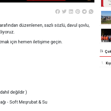
rafından düzenlenen, sazlı sözlü, davul şovlu,
liyoruz.
atmak için hemen iletişime geçin.
Çok
1.
Kıy
ve 
ahil değildir )
ağı - Soft Meşrubat & Su