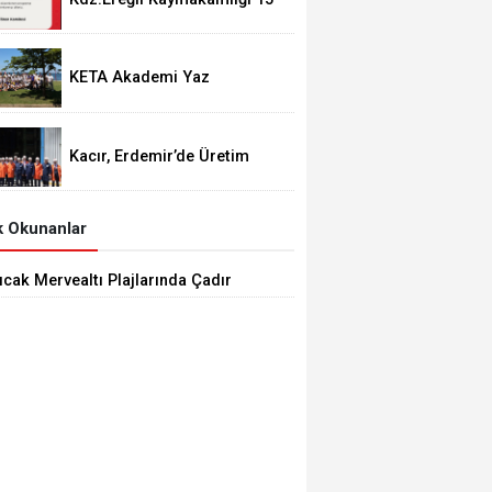
Temmuz Programını
açıkladı.
KETA Akademi Yaz
Okulu’nda Bisiklet Turu
Coşkusu
Kacır, Erdemir’de Üretim
Tesislerinde incelemeler
gerçekleştirdi.
 Okunanlar
ıcak Mervealtı Plajlarında Çadır
Baraka işgallerine son verildi