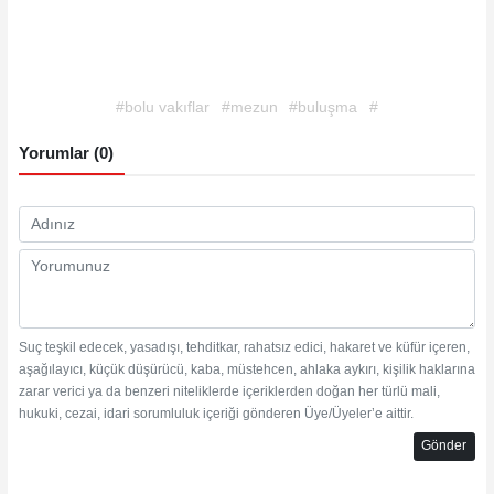
#bolu vakıflar
#mezun
#buluşma
#
Yorumlar (0)
Suç teşkil edecek, yasadışı, tehditkar, rahatsız edici, hakaret ve küfür içeren,
aşağılayıcı, küçük düşürücü, kaba, müstehcen, ahlaka aykırı, kişilik haklarına
zarar verici ya da benzeri niteliklerde içeriklerden doğan her türlü mali,
hukuki, cezai, idari sorumluluk içeriği gönderen Üye/Üyeler’e aittir.
Gönder