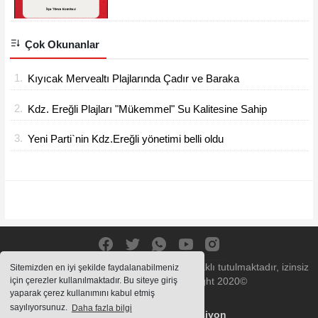
Programını açıkladı.
Çok Okunanlar
1.
Kıyıcak Mervealtı Plajlarında Çadır ve Baraka
işgallerine son verildi
2.
Kdz. Ereğli Plajları "Mükemmel" Su Kalitesine Sahip
3.
Yeni Parti`nin Kdz.Ereğli yönetimi belli oldu
Sitemizde bulunan içeriklerin tüm hakları saklı tutulmaktadır, izinsiz
Sitemizden en iyi şekilde faydalanabilmeniz
için çerezler kullanılmaktadır. Bu siteye giriş
içerikler kullanılamaz. Copyright 2020©
yaparak çerez kullanımını kabul etmiş
sayılıyorsunuz.
Daha fazla bilgi
Haber Yazılımı:
Web Aksiyon