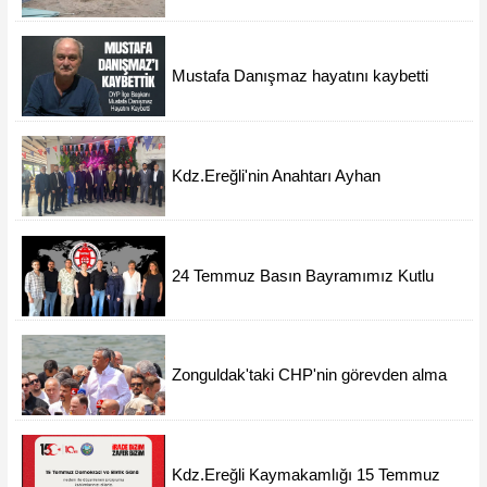
Mustafa Danışmaz hayatını kaybetti
Kdz.Ereğli'nin Anahtarı Ayhan
Taşdelen'nde..
24 Temmuz Basın Bayramımız Kutlu
Olsun.
Zonguldak'taki CHP'nin görevden alma
operasyonları ortalığı karıştırdı..
Kdz.Ereğli Kaymakamlığı 15 Temmuz