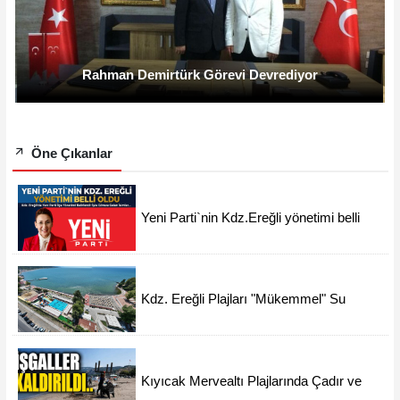
Rahman Demirtürk Görevi Devrediyor
Öne Çıkanlar
Yeni Parti`nin Kdz.Ereğli yönetimi belli
oldu
Kdz. Ereğli Plajları "Mükemmel" Su
Kalitesine Sahip
Kıyıcak Mervealtı Plajlarında Çadır ve
Baraka işgallerine son verildi