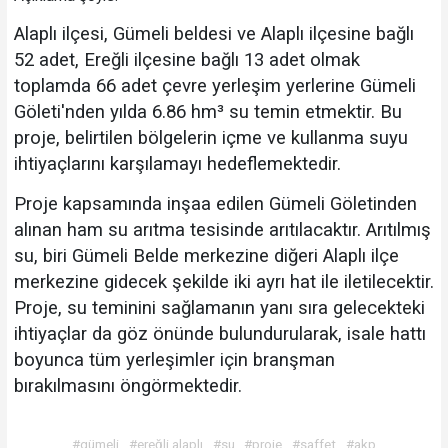
Alaplı ilçesi, Gümeli beldesi ve Alaplı ilçesine bağlı
52 adet, Ereğli ilçesine bağlı 13 adet olmak
toplamda 66 adet çevre yerleşim yerlerine Gümeli
Göleti'nden yılda 6.86 hm³ su temin etmektir. Bu
proje, belirtilen bölgelerin içme ve kullanma suyu
ihtiyaçlarını karşılamayı hedeflemektedir.
Proje kapsamında inşaa edilen Gümeli Göletinden
alınan ham su arıtma tesisinde arıtılacaktır. Arıtılmış
su, biri Gümeli Belde merkezine diğeri Alaplı ilçe
merkezine gidecek şekilde iki ayrı hat ile iletilecektir.
Proje, su teminini sağlamanın yanı sıra gelecekteki
ihtiyaçlar da göz önünde bulundurularak, isale hattı
boyunca tüm yerleşimler için branşman
bırakılmasını öngörmektedir.
#gümeli
#ereğli alaplı
#su
#proje
#saffet
#akp