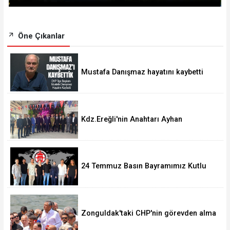
Öne Çıkanlar
Mustafa Danışmaz hayatını kaybetti
Kdz.Ereğli'nin Anahtarı Ayhan
Taşdelen'nde..
24 Temmuz Basın Bayramımız Kutlu
Olsun.
Zonguldak'taki CHP'nin görevden alma
operasyonları ortalığı karıştırdı..