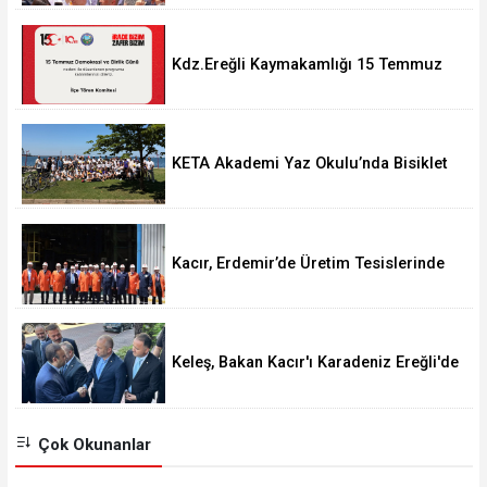
Kdz.Ereğli Kaymakamlığı 15 Temmuz
Programını açıkladı.
KETA Akademi Yaz Okulu’nda Bisiklet
Turu Coşkusu
Kacır, Erdemir’de Üretim Tesislerinde
incelemeler gerçekleştirdi.
Keleş, Bakan Kacır'ı Karadeniz Ereğli'de
Karşıladı
Çok Okunanlar