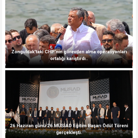
Zonguldak'taki CHP'nin görevden alma operasyonları
ortalığı karıştırdı..
26 Haziran günü 26.MÜSİAD Eğitim Başarı Ödül Töreni
gerçekleşti.