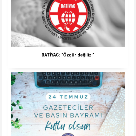
BATİYAC: “Özgür değiliz!”