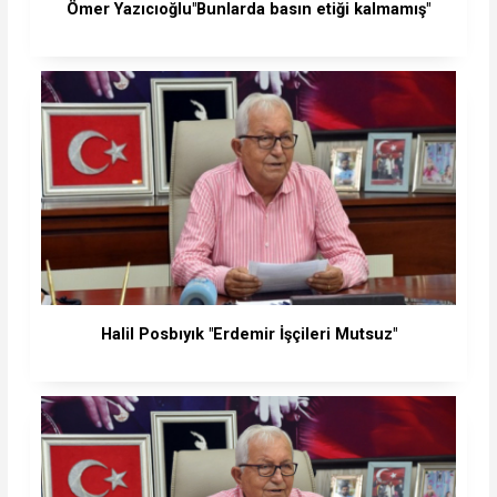
Ömer Yazıcıoğlu"Bunlarda basın etiği kalmamış"
Halil Posbıyık "Erdemir İşçileri Mutsuz"