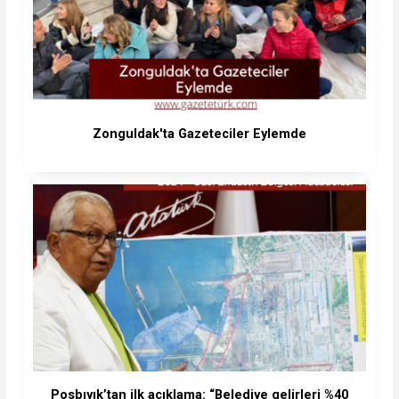
Zonguldak'ta Gazeteciler Eylemde
Posbıyık’tan ilk açıklama: “Belediye gelirleri %40