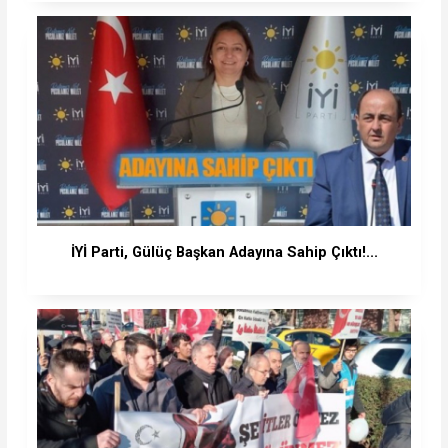
İYİ Parti, Gülüç Başkan Adayına Sahip Çıktı!...