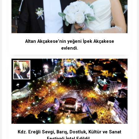
Altan Akçakese’nin yeğeni İpek Akçakese
evlendi.
Kdz. Ereğli Sevgi, Barış, Dostluk, Kültür ve Sanat
Festivali İptal Edildi!..