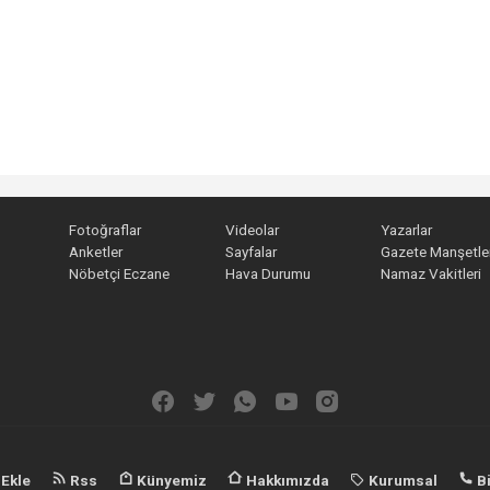
Fotoğraflar
Videolar
Yazarlar
Anketler
Sayfalar
Gazete Manşetler
Nöbetçi Eczane
Hava Durumu
Namaz Vakitleri
 Ekle
Rss
Künyemiz
Hakkımızda
Kurumsal
Bi