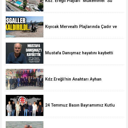
Kdz. Ereğli Plajları "Mükemmel" Su
Kalitesine Sahip
Kıyıcak Mervealtı Plajlarında Çadır ve
Baraka işgallerine son verildi
Mustafa Danışmaz hayatını kaybetti
Kdz.Ereğli'nin Anahtarı Ayhan
Taşdelen'nde..
24 Temmuz Basın Bayramımız Kutlu
Olsun.