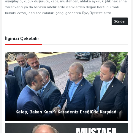
aşağılayıcı, küçük düşürücü, kaba, müstehcen, ahlaka aykırı, kişilik haklarına
zarar verici ya da benzeri niteliklerde içeriklerden doğan her türlü mali,
hukuki, cezai, idari sorumluluk içeriği gönderen Üye/Üyeler’e aittir.
Gönder
İlginizi Çekebilir
Keleş, Bakan Kacır'ı Karadeniz Ereğli'de Karşıladı