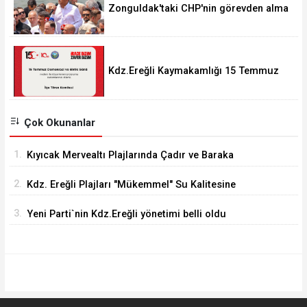
Zonguldak'taki CHP'nin görevden alma
operasyonları ortalığı karıştırdı..
Kdz.Ereğli Kaymakamlığı 15 Temmuz
Programını açıkladı.
Çok Okunanlar
1.
Kıyıcak Mervealtı Plajlarında Çadır ve Baraka
işgallerine son verildi
2.
Kdz. Ereğli Plajları "Mükemmel" Su Kalitesine
Sahip
3.
Yeni Parti`nin Kdz.Ereğli yönetimi belli oldu