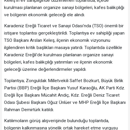
Keleş’in ev sahipliğinde düzenlenen toplantıda, ilçede
kurulması planlanan organize sanayi bölgeleri, kafes balıkçılığı
ve bölgenin ekonomik geleceği ele alındı.
Karadeniz Ereğli Ticaret ve Sanayi Odası’nda (TSO) önemli bir
istişare toplantısı gerçekleştirildi. Toplantıya ev sahipliği yapan
TSO Başkanı Arslan Keleş, ilçenin ekonomik vizyonunu
ilgilendiren kritik başlıkları masaya yatırdı. Toplantıda özellikle
Karadeniz Ereğli’de kurulması planlanan organize sanayi
bölgeleri, kafes balıkçılığı yatırımları ve ilçenin ekonomik
geleceği üzerine değerlendirmeler yapıldı.
Toplantıya; Zonguldak Milletvekili Saffet Bozkurt, Büyük Birlik
Partisi (BBP) Ereğli İlçe Başkanı Yusuf Karaoğlu, AK Parti Kdz.
Ereğli İlçe Başkanı Mücahit Andiç, Kdz. Ereğli Deniz Ticaret
Odası Şubesi Başkanı Oğuz Ünlüer ve MHP Ereğli İlçe Başkanı
Rahman Demirtürk katıldı.
Katılımcıların görüş alışverişinde bulunduğu toplantıda,
bölgenin kalkınmasına yönelik ortak hareket etme vurgusu