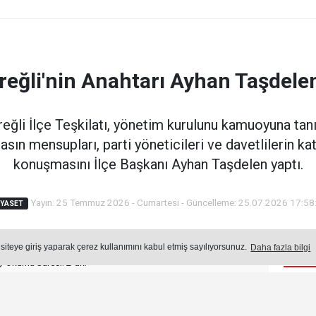
reğli'nin Anahtarı Ayhan Taşdelen
eğli İlçe Teşkilatı, yönetim kurulunu kamuoyuna tan
ın mensupları, parti yöneticileri ve davetlilerin katı
konuşmasını İlçe Başkanı Ayhan Taşdelen yaptı.
Yayın: 25 Temmuz 2026 - Cumartesi - Güncelleme: 25.07.2026 17:58
IYASET
 siteye giriş yaparak çerez kullanımını kabul etmiş sayılıyorsunuz.
Daha fazla bilgi
Öne
Okuma Süresi: 2 dk.