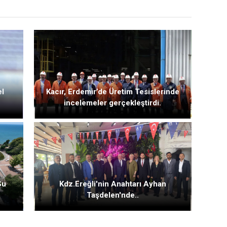
el
Kacır, Erdemir’de Üretim Tesislerinde
incelemeler gerçekleştirdi.
Su
Kdz.Ereğli'nin Anahtarı Ayhan
Taşdelen'nde..