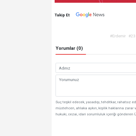
Takip Et
#Erdemir
#23
Yorumlar (0)
Suç teşkil edecek, yasadışı, tehditkar, rahatsız ed
müstehcen, ahlaka aykırı, kişilik haklarına zarar v
hukuki, cezai, idari sorumluluk içeriği gönderen Ü