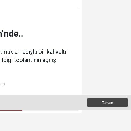
'nde..
ıtmak amacıyla bir kahvaltı
ldığı toplantının açılış
:00
Tamam
 Çıkanlar
Yeni Parti`nin Kdz.Ereğli
yönetimi belli oldu