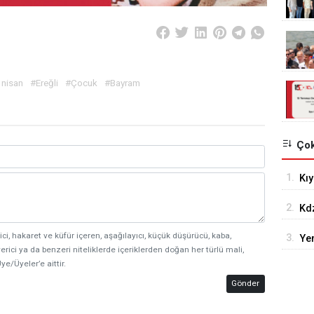
 nisan
#Ereğli
#Çocuk
#Bayram
Çok
1.
Kıy
ve 
2.
Kdz
Kal
ici, hakaret ve küfür içeren, aşağılayıcı, küçük düşürücü, kaba,
3.
Yen
erici ya da benzeri niteliklerde içeriklerden doğan her türlü mali,
bel
ye/Üyeler’e aittir.
Gönder