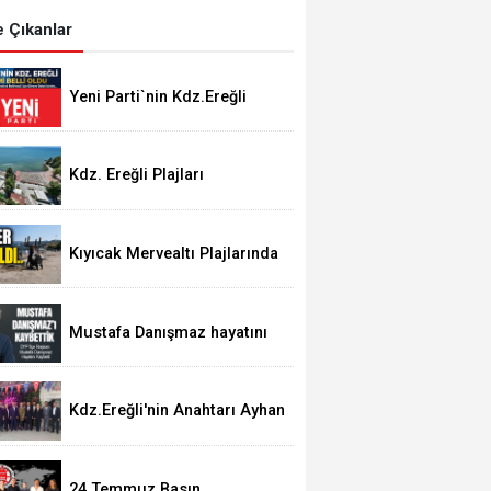
 Çıkanlar
Yeni Parti`nin Kdz.Ereğli
yönetimi belli oldu
Kdz. Ereğli Plajları
"Mükemmel" Su Kalitesine
Sahip
Kıyıcak Mervealtı Plajlarında
Çadır ve Baraka işgallerine
son verildi
Mustafa Danışmaz hayatını
kaybetti
Kdz.Ereğli'nin Anahtarı Ayhan
Taşdelen'nde..
24 Temmuz Basın