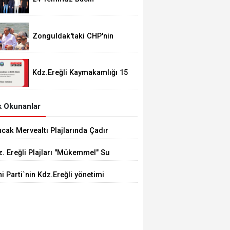
Bayramımız Kutlu Olsun.
Zonguldak'taki CHP'nin
görevden alma operasyonları
ortalığı karıştırdı..
Kdz.Ereğli Kaymakamlığı 15
Temmuz Programını
açıkladı.
 Okunanlar
ıcak Mervealtı Plajlarında Çadır
Baraka işgallerine son verildi
. Ereğli Plajları "Mükemmel" Su
itesine Sahip
i Parti`nin Kdz.Ereğli yönetimi
li oldu