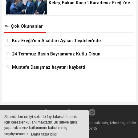
Keleş, Bakan Kacır'ı Karadeniz Ereğli'de
Karşıladı
Çok Okunanlar
1.
Kdz.Ereğli'nin Anahtarı Ayhan Taşdelen'nde..
2.
24 Temmuz Basın Bayramımız Kutlu Olsun.
3.
Mustafa Danışmaz hayatını kaybetti
Sitemizden en iyi şekilde faydalanabilmeniz
için çerezler kullanılmaktadır. Bu siteye giriş
Sitemizde bulunan içeriklerin tüm hakları saklı tutulmaktadır, izinsiz içerikler
yaparak çerez kullanımını kabul etmiş
kullanılamaz. Copyright 2020©
sayılıyorsunuz.
Daha fazla bilgi