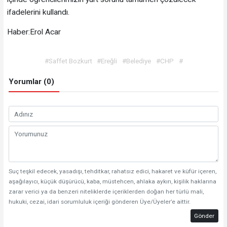
ifadelerini kullandı.
Haber:Erol Acar
#Saffet Bozkurt
#Ereğli
#Belediye
#CHP
#
Yorumlar (0)
Suç teşkil edecek, yasadışı, tehditkar, rahatsız edici, hakaret ve küfür içeren,
aşağılayıcı, küçük düşürücü, kaba, müstehcen, ahlaka aykırı, kişilik haklarına
zarar verici ya da benzeri niteliklerde içeriklerden doğan her türlü mali,
hukuki, cezai, idari sorumluluk içeriği gönderen Üye/Üyeler’e aittir.
Gönder