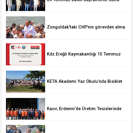
Olsun.
Zonguldak'taki CHP'nin görevden alma
operasyonları ortalığı karıştırdı..
Kdz.Ereğli Kaymakamlığı 15 Temmuz
Programını açıkladı.
KETA Akademi Yaz Okulu’nda Bisiklet
Turu Coşkusu
Kacır, Erdemir’de Üretim Tesislerinde
incelemeler gerçekleştirdi.