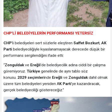
CHP’Lİ BELEDİYELERİN PERFORMANSI YETERSİZ
CHP
’li belediyeleri sert sözlerle eleştiren
Saffet Bozkurt
,
AK
Parti
belediyeciliğiyle kıyaslanamayacak derecede düşük bir
performans sergilendiğini ifade etti:
“
Zonguldak
ve
Ereğli
’de belediyecilik adına ciddi bir çalışma
göremiyoruz.
Türkiye
genelinde de aynı tablo söz
konusu.
2029 seçimleri
nde
Ereğli
ve
Zonguldak
dahil olmak
üzere tüm belediyeleri yeniden A
K Parti
’ye kazandıracak,
gerçek belediyeciliği göstereceğiz.”