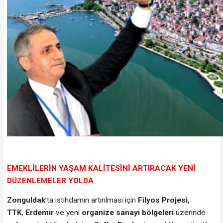
EMEKLİLERİN YAŞAM KALİTESİNİ ARTIRACAK YENİ
DÜZENLEMELER YOLDA
Zonguldak
’ta istihdamın artırılması için
Filyos Projesi,
TTK
,
Erdemir
ve yeni
organize sanayi bölgeleri
üzerinde