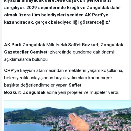
kıyaslanamayacak derecede düşük bir performans
sergiliyor. 2029 seçimlerinde Ereğli ve Zonguldak dahil
olmak üzere tüm belediyeleri yeniden AK Parti’ye
kazandıracak, gerçek belediyeciliği göstereceğiz.'
AK Parti Zonguldak
Milletvekili
Saffet Bozkurt
,
Zonguldak
Gazeteciler Cemiyeti
ziyaretinde gündeme dair önemli
açıklamalarda bulundu.
CHP
’ye kayyum atanmasından emeklilerin yaşam koşullarına,
belediyecilik anlayışından büyük yatırımlara kadar birçok
başlıkta değerlendirmeler yapan
Saffet
Bozkurt
,
Zonguldak
adına yeni projeler ve müjdeler verdi.