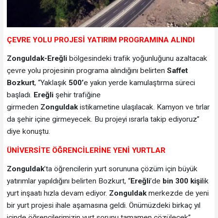
ÇEVRE YOLU PROJESİ YATIRIM PROGRAMINA ALINDI
Zonguldak-Ereğli
bölgesindeki trafik yoğunluğunu azaltacak
çevre yolu projesinin programa alındığını belirten
Saffet
Bozkurt
, “Yaklaşık
500’
e yakın yerde kamulaştırma süreci
başladı.
Ereğli
şehir trafiğine
girmeden
Zonguldak
istikametine ulaşılacak. Kamyon ve tırlar
da şehir içine girmeyecek. Bu projeyi ısrarla takip ediyoruz”
diye konuştu.
ÜNİVERSİTE ÖĞRENCİLERİNE YENİ YURTLAR
Zonguldak
’ta öğrencilerin yurt sorununa çözüm için büyük
yatırımlar yapıldığını belirten Bozkurt, “
Ereğli
’de
bin 300 kişi
lik
yurt inşaatı hızla devam ediyor.
Zonguldak
merkezde de yeni
bir yurt projesi ihale aşamasına geldi. Önümüzdeki birkaç yıl
içinde öğrencilerimizin yurt sorunu tamamen çözülecek”