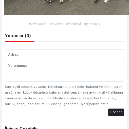
#kdz.ereğli
#il olma
#festival
#posbıyık
Yorumlar (0)
Suç teşkil edecek, yasadışı, tehditkar, rahatsız edici, hakaret ve küfür içeren,
aşağılayıcı, küçük düşürücü, kaba, müstehcen, ahlaka aykırı, kişilik haklarına
zarar verici ya da benzeri niteliklerde içeriklerden doğan her türlü mali,
hukuki, cezai, idari sorumluluk içeriği gönderen Üye/Üyeler’e aittir.
Gönder
İlginizi Çekebilir