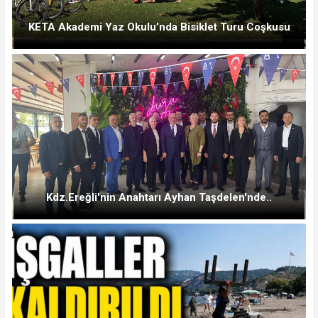
KETA Akademi Yaz Okulu’nda Bisiklet Turu Coşkusu
Kdz.Ereğli'nin Anahtarı Ayhan Taşdelen'nde..