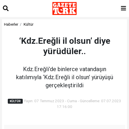
Haberler
Kültür
‘Kdz.Ereğli il olsun’ diye
yürüdüler..
Kdz.Ereğli’de binlerce vatandaşın
katılımıyla ‘Kdz.Ereğli il olsun’ yürüyüşü
gerçekleştirildi
Yayın: 07 Temmuz 2023 - Cuma - Güncelleme: 07.07.2023
KÜLTÜR
17:16:00