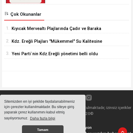
Çok Okunanlar
1.
Kıyıcak Mervealtı Plajlarında Çadır ve Baraka
işgallerine son verildi
2.
Kdz. Ereğli Plajları "Mükemmel" Su Kalitesine
Sahip
3.
Yeni Parti`nin Kdz.Ereğli yönetimi belli oldu
Sitemizden en iyi şekilde faydalanabilmeniz
için çerezler kullanılmaktadır. Bu siteye giriş
Sitemizde bulunan içeriklerin tüm hakları saklı tutulmaktadır, izinsiz içerikler
yaparak çerez kullanımını kabul etmiş
kullanılamaz. Copyright 2020©
sayılıyorsunuz.
Daha fazla bilgi
Haber Yazılımı:
Web Aksiyon
Tamam