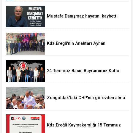
Mustafa Danışmaz hayatını kaybetti
Kdz.Ereğli'nin Anahtarı Ayhan
Taşdelen'nde..
24 Temmuz Basın Bayramımız Kutlu
Olsun.
Zonguldak'taki CHP'nin görevden alma
operasyonları ortalığı karıştırdı..
Kdz.Ereğli Kaymakamlığı 15 Temmuz
Programını açıkladı.