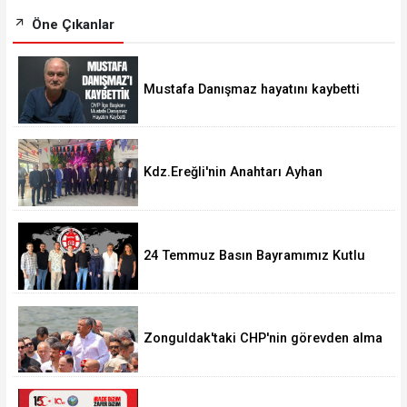
Öne Çıkanlar
Mustafa Danışmaz hayatını kaybetti
Kdz.Ereğli'nin Anahtarı Ayhan
Taşdelen'nde..
24 Temmuz Basın Bayramımız Kutlu
Olsun.
Zonguldak'taki CHP'nin görevden alma
operasyonları ortalığı karıştırdı..