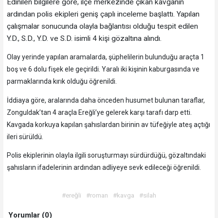
Edinilen bilgilere göre, ilçe merkezinde çıkan kavganın
ardından polis ekipleri geniş çaplı inceleme başlattı. Yapılan
çalışmalar sonucunda olayla bağlantısı olduğu tespit edilen
Y.D., S.D., Y.D. ve S.D. isimli 4 kişi gözaltına alındı.
Olay yerinde yapılan aramalarda, şüphelilerin bulunduğu araçta 1
boş ve 6 dolu fişek ele geçirildi. Yaralı iki kişinin kaburgasında ve
parmaklarında kırık olduğu öğrenildi.
İddiaya göre, aralarında daha önceden husumet bulunan taraflar,
Zonguldak’tan 4 araçla Ereğli’ye gelerek karşı tarafı darp etti.
Kavgada korkuya kapılan şahıslardan birinin av tüfeğiyle ateş açtığı
ileri sürüldü.
Polis ekiplerinin olayla ilgili soruşturmayı sürdürdüğü, gözaltındaki
şahısların ifadelerinin ardından adliyeye sevk edileceği öğrenildi.
#ereğli
#roman
#kavga
#silah
Yorumlar (0)