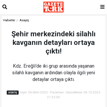
Haberler
Asayiş
Şehir merkezindeki silahlı
kavganın detayları ortaya
çıktı!
Kdz. Ereğli’de iki grup arasında yaşanan
silahlı kavganın ardından olayla ilgili yeni
detaylar ortaya çıktı.
Yayın: 06 Ekim 2025 - Pazartesi - Güncelleme: 06.10.2025
ASAYIŞ
21:25:00