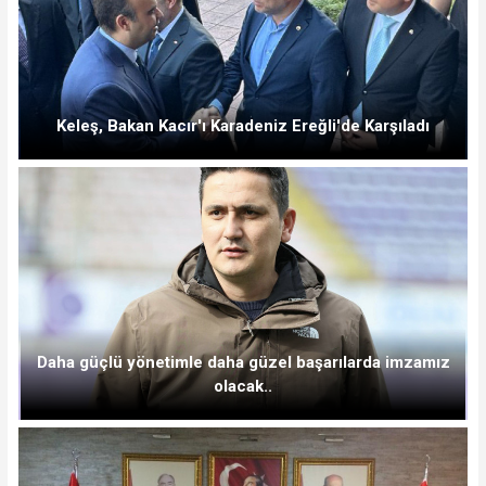
Keleş, Bakan Kacır'ı Karadeniz Ereğli'de Karşıladı
Daha güçlü yönetimle daha güzel başarılarda imzamız
olacak..