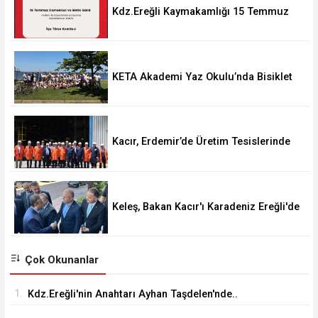
Kdz.Ereğli Kaymakamlığı 15 Temmuz
Programını açıkladı.
KETA Akademi Yaz Okulu’nda Bisiklet
Turu Coşkusu
Kacır, Erdemir’de Üretim Tesislerinde
incelemeler gerçekleştirdi.
Keleş, Bakan Kacır'ı Karadeniz Ereğli'de
Karşıladı
Çok Okunanlar
1.
Kdz.Ereğli'nin Anahtarı Ayhan Taşdelen'nde..