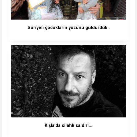
Suriyeli çocukların yüzünü güldürdük..
Kışla’da silahlı saldırı...