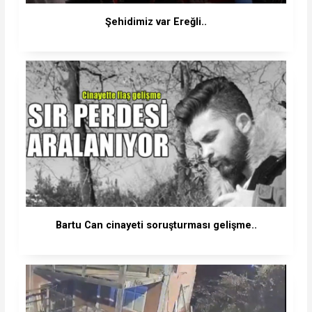
Şehidimiz var Ereğli..
Bartu Can cinayeti soruşturması gelişme..