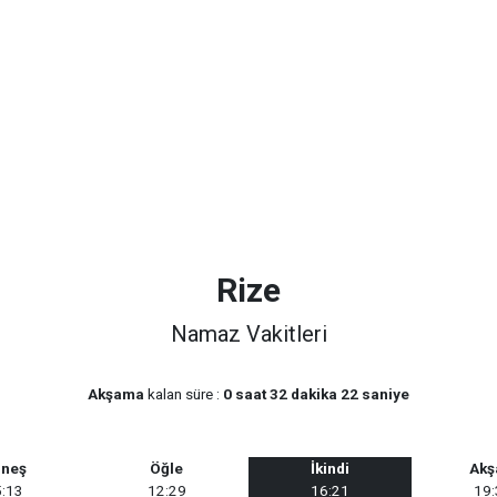
Rize
Namaz Vakitleri
Akşama
kalan süre :
0 saat 32 dakika 22 saniye
neş
Öğle
İkindi
Ak
:13
12:29
16:21
19