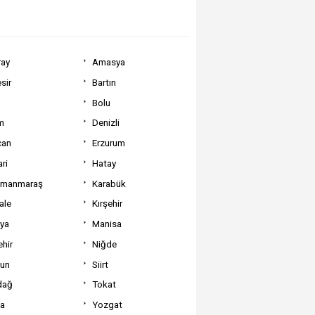
ray
Amasya
sir
Bartın
Bolu
m
Denizli
can
Erzurum
ri
Hatay
amanmaraş
Karabük
ale
Kırşehir
tya
Manisa
hir
Niğde
un
Siirt
dağ
Tokat
va
Yozgat