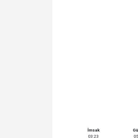
İmsak
Gü
03:23
05