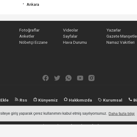
Ankara
Fotoğraflar
Videolar
Yazarlar
Anketler
Sayfalar
Gazete Manşetler
Nöbetçi Eczane
Hava Durumu
Namaz Vakitleri
 Ekle
Rss
Künyemiz
Hakkımızda
Kurumsal
Bi
an içeriklerin tüm hakları saklı tutulmaktadır, izinsiz içerikler kullanılamaz.
 siteye giriş yaparak çerez kullanımını kabul etmiş sayılıyorsunuz.
Daha fazla bilgi
Haber Yazılımı:
Haber Sistemleri
haber yazılımı
haber paketi
haber scripti
haber yazılım
haber script