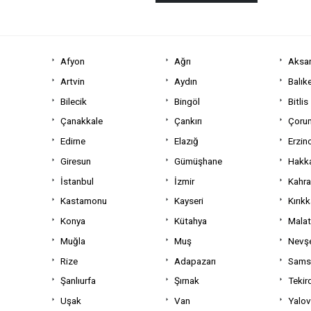
Afyon
Ağrı
Aksa
Artvin
Aydın
Balıke
Bilecik
Bingöl
Bitlis
Çanakkale
Çankırı
Çoru
Edirne
Elazığ
Erzin
Giresun
Gümüşhane
Hakka
İstanbul
İzmir
Kahr
Kastamonu
Kayseri
Kırıkk
Konya
Kütahya
Mala
Muğla
Muş
Nevşe
Rize
Adapazarı
Sams
Şanlıurfa
Şırnak
Tekir
Uşak
Van
Yalo