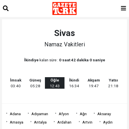
Sivas
Namaz Vakitleri
İkindiye
kalan süre :
0 saat 42 dakika 0 saniye
İmsak
Güneş
Öğle
İkindi
Akşam
Yatsı
03:40
05:28
12:43
16:34
19:47
21:18
Adana
Adıyaman
Afyon
Ağrı
Aksaray
Amasya
Antalya
Ardahan
Artvin
Aydın