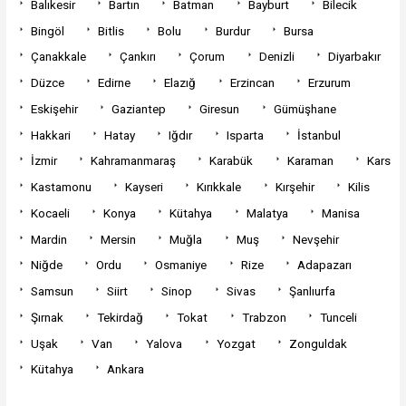
Balıkesir
Bartın
Batman
Bayburt
Bilecik
Bingöl
Bitlis
Bolu
Burdur
Bursa
Çanakkale
Çankırı
Çorum
Denizli
Diyarbakır
Düzce
Edirne
Elazığ
Erzincan
Erzurum
Eskişehir
Gaziantep
Giresun
Gümüşhane
Hakkari
Hatay
Iğdır
Isparta
İstanbul
İzmir
Kahramanmaraş
Karabük
Karaman
Kars
Kastamonu
Kayseri
Kırıkkale
Kırşehir
Kilis
Kocaeli
Konya
Kütahya
Malatya
Manisa
Mardin
Mersin
Muğla
Muş
Nevşehir
Niğde
Ordu
Osmaniye
Rize
Adapazarı
Samsun
Siirt
Sinop
Sivas
Şanlıurfa
Şırnak
Tekirdağ
Tokat
Trabzon
Tunceli
Uşak
Van
Yalova
Yozgat
Zonguldak
Kütahya
Ankara