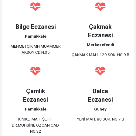
Bilge Eczanesi
Çakmak
Eczanesi
Pamukkale
Merkezefendi
MEHMETÇIK MH.MUAMMER
AKSOY CD.N.35
ÇAKMAK MAH. 129 SOK. NO:9 B
Çamlık
Dalca
Eczanesi
Eczanesi
Pamukkale
Güney
KINIKLI MAH. ŞEHİT
YENİ MAH. 88 SOK. NO 7 B
DR.MUHSİNE ÖZCAN CAD.
NO:32