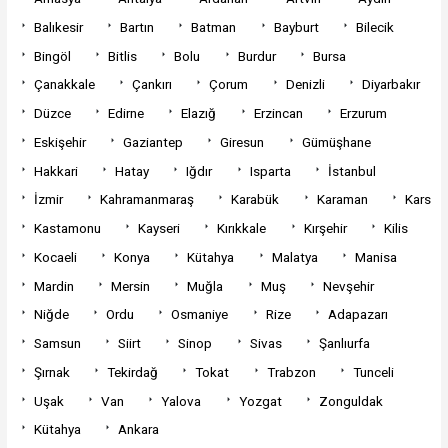
Balıkesir
Bartın
Batman
Bayburt
Bilecik
Bingöl
Bitlis
Bolu
Burdur
Bursa
Çanakkale
Çankırı
Çorum
Denizli
Diyarbakır
Düzce
Edirne
Elazığ
Erzincan
Erzurum
Eskişehir
Gaziantep
Giresun
Gümüşhane
Hakkari
Hatay
Iğdır
Isparta
İstanbul
İzmir
Kahramanmaraş
Karabük
Karaman
Kars
Kastamonu
Kayseri
Kırıkkale
Kırşehir
Kilis
Kocaeli
Konya
Kütahya
Malatya
Manisa
Mardin
Mersin
Muğla
Muş
Nevşehir
Niğde
Ordu
Osmaniye
Rize
Adapazarı
Samsun
Siirt
Sinop
Sivas
Şanlıurfa
Şırnak
Tekirdağ
Tokat
Trabzon
Tunceli
Uşak
Van
Yalova
Yozgat
Zonguldak
Kütahya
Ankara