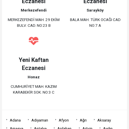
Eczanesi
Eczanesi
Merkezefendi
Sarayköy
MERKEZEFENDİ MAH. 29 EKİM
BALA MAH. TÜRK OCAĞI CAD
BULV. CAD. NO:23 B
NO:7 A
Yeni Kaftan
Eczanesi
Honaz
CUMHURİYET MAH. KAZIM
KARABEKİR SOK. NO:3 C
Adana
Adıyaman
Afyon
Ağrı
Aksaray
Amasya
Antalya
Ardahan
Artvin
Aydın