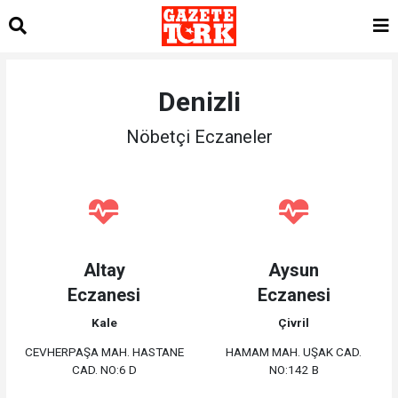
Denizli
Nöbetçi Eczaneler
Altay
Aysun
Eczanesi
Eczanesi
Kale
Çivril
CEVHERPAŞA MAH. HASTANE
HAMAM MAH. UŞAK CAD.
CAD. NO:6 D
NO:142 B