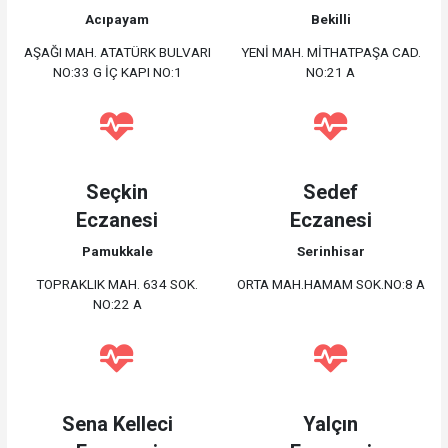
Acıpayam
Bekilli
AŞAĞI MAH. ATATÜRK BULVARI
YENİ MAH. MİTHATPAŞA CAD.
NO:33 G İÇ KAPI NO:1
NO:21 A
Seçkin
Sedef
Eczanesi
Eczanesi
Pamukkale
Serinhisar
TOPRAKLIK MAH. 634 SOK.
ORTA MAH.HAMAM SOK.NO:8 A
NO:22 A
Sena Kelleci
Yalçın