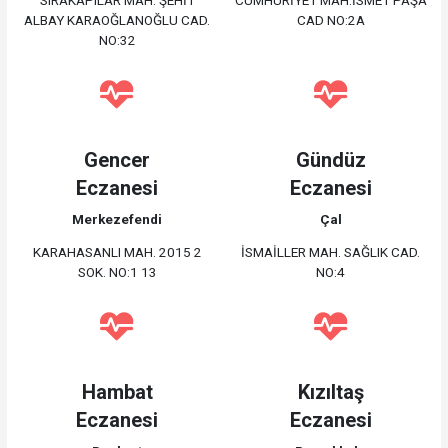
SIRAKAPILAR MAH. ŞEHİT
CUMHURİYET MAH.İSMET PAŞA
ALBAY KARAOĞLANOĞLU CAD.
CAD NO:2A
NO:32
Gencer
Gündüz
Eczanesi
Eczanesi
Merkezefendi
Çal
KARAHASANLI MAH. 2015 2
İSMAİLLER MAH. SAĞLIK CAD.
SOK. NO:1 13
NO:4
Hambat
Kızıltaş
Eczanesi
Eczanesi