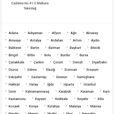
Caddesi No:41 E Malkara
Tekirdağ
Adana
Adıyaman
Afyon
Ağrı
Aksaray
Amasya
Antalya
Ardahan
Artvin
Aydın
Balıkesir
Bartın
Batman
Bayburt
Bilecik
Bingöl
Bitlis
Bolu
Burdur
Bursa
Çanakkale
Çankırı
Çorum
Denizli
Diyarbakır
Düzce
Edirne
Elazığ
Erzincan
Erzurum
Eskişehir
Gaziantep
Giresun
Gümüşhane
Hakkari
Hatay
Iğdır
Isparta
İstanbul
İzmir
Kahramanmaraş
Karabük
Karaman
Kars
Kastamonu
Kayseri
Kırıkkale
Kırşehir
Kilis
Kocaeli
Konya
Kütahya
Malatya
Manisa
Mardin
Mersin
Muğla
Muş
Nevşehir