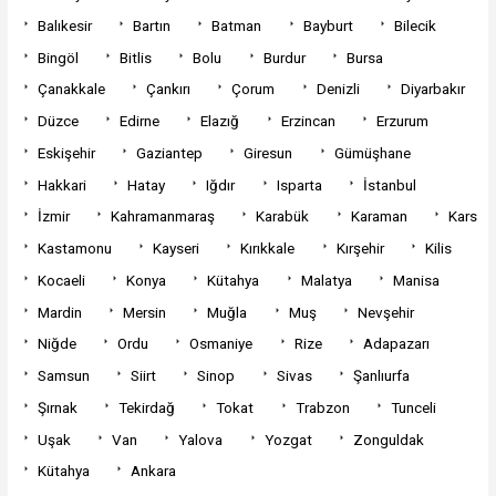
Balıkesir
Bartın
Batman
Bayburt
Bilecik
Bingöl
Bitlis
Bolu
Burdur
Bursa
Çanakkale
Çankırı
Çorum
Denizli
Diyarbakır
Düzce
Edirne
Elazığ
Erzincan
Erzurum
Eskişehir
Gaziantep
Giresun
Gümüşhane
Hakkari
Hatay
Iğdır
Isparta
İstanbul
İzmir
Kahramanmaraş
Karabük
Karaman
Kars
Kastamonu
Kayseri
Kırıkkale
Kırşehir
Kilis
Kocaeli
Konya
Kütahya
Malatya
Manisa
Mardin
Mersin
Muğla
Muş
Nevşehir
Niğde
Ordu
Osmaniye
Rize
Adapazarı
Samsun
Siirt
Sinop
Sivas
Şanlıurfa
Şırnak
Tekirdağ
Tokat
Trabzon
Tunceli
Uşak
Van
Yalova
Yozgat
Zonguldak
Kütahya
Ankara