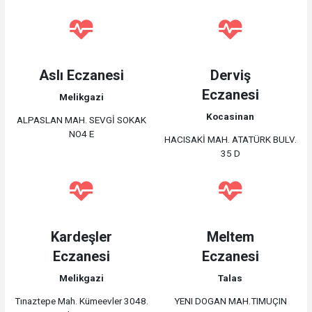
Aslı Eczanesi
Derviş
Eczanesi
Melikgazi
Kocasinan
ALPASLAN MAH. SEVGİ SOKAK
NO4 E
HACISAKİ MAH. ATATÜRK BULV.
35 D
Kardeşler
Meltem
Eczanesi
Eczanesi
Melikgazi
Talas
Tınaztepe Mah. Kümeevler 3048.
YENI DOGAN MAH.TIMUÇIN