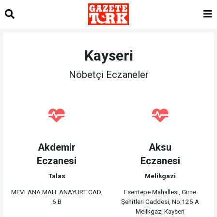
Kayseri
Nöbetçi Eczaneler
Akdemir
Aksu
Eczanesi
Eczanesi
Talas
Melikgazi
MEVLANA MAH. ANAYURT CAD.
Esentepe Mahallesi, Girne
6 B
Şehitleri Caddesi, No:125 A
Melikgazi Kayseri