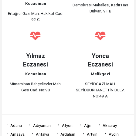
Kocasinan
Demokrasi Mahallesi, Kadir Has
Bulvarı, 91 B
Ertuğrul Gazi Mah. Hakikat Cad.
92 C
Yılmaz
Yonca
Eczanesi
Eczanesi
Kocasinan
Melikgazi
Mimarsinan Bahçelievler Mah.
SEYİDGAZİ MAH.
Gesi Cad. No:90
SEYİDBURHANETTİN BULV.
NO:49 A
Adana
Adıyaman
Afyon
Ağrı
Aksaray
Amasya
Antalya
Ardahan
Artvin
Aydın