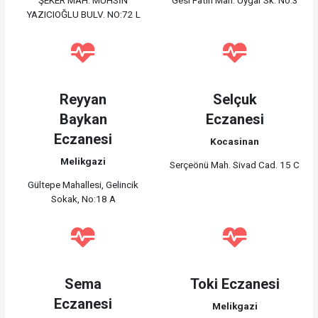
ŞEKER MAH. MUHSİN
Gesi Fatih Mah. Uygar Sk. No:3
YAZICIOĞLU BULV. NO:72 L
Reyyan
Selçuk
Baykan
Eczanesi
Eczanesi
Kocasinan
Melikgazi
Serçeönü Mah. Sivad Cad. 15 C
Gültepe Mahallesi, Gelincik
Sokak, No:18 A
Sema
Toki Eczanesi
Eczanesi
Melikgazi