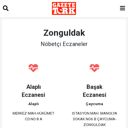
Zonguldak
Nöbetçi Eczaneler
Alaplı
Başak
Eczanesi
Eczanesi
Alaplı
Çaycuma
MERKEZ MAH.HÜKÜMET
ISTASYON MAH. MANOLYA
CD.NO:8 A
SOKAK NO6 B ÇAYCUMA-
ZONGULDAK