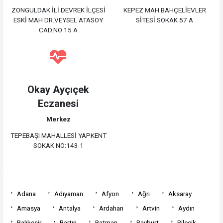
ZONGULDAK İLİ DEVREK İLÇESİ
KEPEZ MAH.BAHÇELİEVLER
ESKİ MAH DR.VEYSEL ATASOY
SİTESİ SOKAK 57 A
CAD.NO:15 A
Okay Ayçıçek
Eczanesi
Merkez
TEPEBAŞI MAHALLESİ YAPKENT
SOKAK NO:143 1
Adana
Adıyaman
Afyon
Ağrı
Aksaray
Amasya
Antalya
Ardahan
Artvin
Aydın
Balıkesir
Bartın
Batman
Bayburt
Bilecik