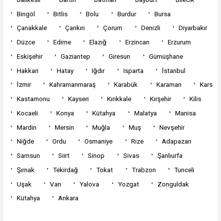
Bingöl
Bitlis
Bolu
Burdur
Bursa
Çanakkale
Çankırı
Çorum
Denizli
Diyarbakır
Düzce
Edirne
Elazığ
Erzincan
Erzurum
Eskişehir
Gaziantep
Giresun
Gümüşhane
Hakkari
Hatay
Iğdır
Isparta
İstanbul
İzmir
Kahramanmaraş
Karabük
Karaman
Kars
Kastamonu
Kayseri
Kırıkkale
Kırşehir
Kilis
Kocaeli
Konya
Kütahya
Malatya
Manisa
Mardin
Mersin
Muğla
Muş
Nevşehir
Niğde
Ordu
Osmaniye
Rize
Adapazarı
Samsun
Siirt
Sinop
Sivas
Şanlıurfa
Şırnak
Tekirdağ
Tokat
Trabzon
Tunceli
Uşak
Van
Yalova
Yozgat
Zonguldak
Kütahya
Ankara