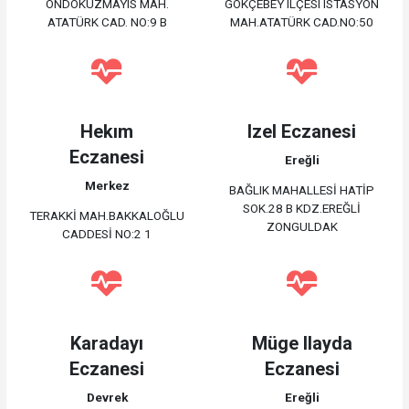
ONDOKUZMAYIS MAH.
GÖKÇEBEY ILÇESI ISTASYON
ATATÜRK CAD. NO:9 B
MAH.ATATÜRK CAD.NO:50
Hekım
Izel Eczanesi
Eczanesi
Ereğli
Merkez
BAĞLIK MAHALLESİ HATİP
SOK.28 B KDZ.EREĞLİ
TERAKKİ MAH.BAKKALOĞLU
ZONGULDAK
CADDESİ NO:2 1
Karadayı
Müge Ilayda
Eczanesi
Eczanesi
Devrek
Ereğli