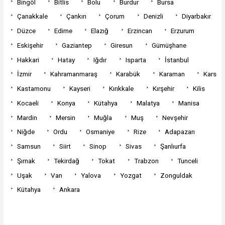
Bingöl
Bitlis
Bolu
Burdur
Bursa
Çanakkale
Çankırı
Çorum
Denizli
Diyarbakır
Düzce
Edirne
Elazığ
Erzincan
Erzurum
Eskişehir
Gaziantep
Giresun
Gümüşhane
Hakkari
Hatay
Iğdır
Isparta
İstanbul
İzmir
Kahramanmaraş
Karabük
Karaman
Kars
Kastamonu
Kayseri
Kırıkkale
Kırşehir
Kilis
Kocaeli
Konya
Kütahya
Malatya
Manisa
Mardin
Mersin
Muğla
Muş
Nevşehir
Niğde
Ordu
Osmaniye
Rize
Adapazarı
Samsun
Siirt
Sinop
Sivas
Şanlıurfa
Şırnak
Tekirdağ
Tokat
Trabzon
Tunceli
Uşak
Van
Yalova
Yozgat
Zonguldak
Kütahya
Ankara