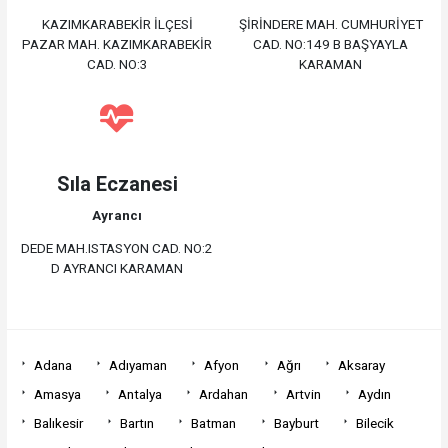
KAZIMKARABEKİR İLÇESİ
ŞİRİNDERE MAH. CUMHURİYET
PAZAR MAH. KAZIMKARABEKİR
CAD. NO:149 B BAŞYAYLA
CAD. NO:3
KARAMAN
Sıla Eczanesi
Ayrancı
DEDE MAH.ISTASYON CAD. NO:2
D AYRANCI KARAMAN
Adana
Adıyaman
Afyon
Ağrı
Aksaray
Amasya
Antalya
Ardahan
Artvin
Aydın
Balıkesir
Bartın
Batman
Bayburt
Bilecik