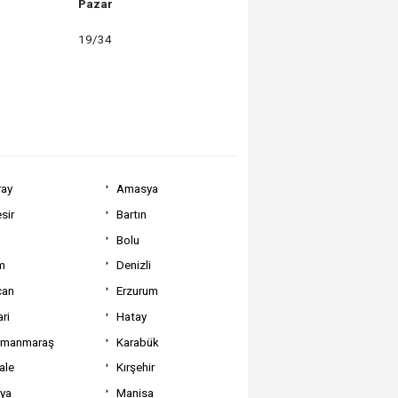
Pazar
19/34
ray
Amasya
sir
Bartın
Bolu
m
Denizli
can
Erzurum
ri
Hatay
amanmaraş
Karabük
ale
Kırşehir
tya
Manisa