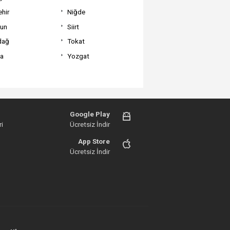
hir
Niğde
un
Siirt
dağ
Tokat
va
Yozgat
Google Play
i
Ücretsiz İndir
App Store
Ücretsiz İndir