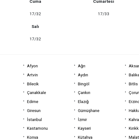
Cuma
Cumartesi
17/32
17/33
Salı
17/32
Afyon
Ağrı
Aksa
Artvin
Aydın
Balıke
Bilecik
Bingöl
Bitlis
Çanakkale
Çankırı
Çoru
Edirne
Elazığ
Erzin
Giresun
Gümüşhane
Hakka
İstanbul
İzmir
Kahr
Kastamonu
Kayseri
Kırıkk
Konya
Kütahya
Mala