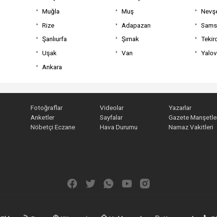
Muğla
Muş
Nevşe
Rize
Adapazarı
Sams
Şanlıurfa
Şırnak
Tekir
Uşak
Van
Yalo
Ankara
Fotoğraflar
Videolar
Yazarlar
Anketler
Sayfalar
Gazete Manşetler
Nöbetçi Eczane
Hava Durumu
Namaz Vakitleri