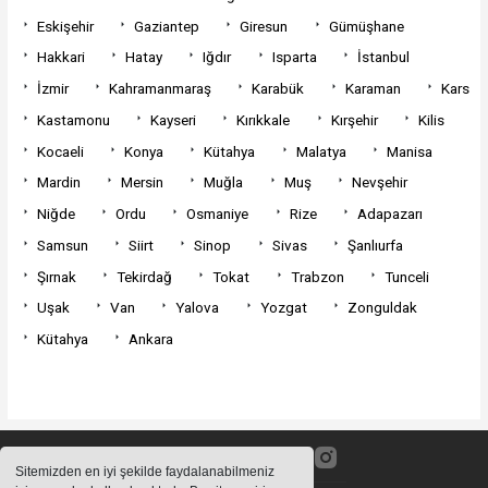
Eskişehir
Gaziantep
Giresun
Gümüşhane
Hakkari
Hatay
Iğdır
Isparta
İstanbul
İzmir
Kahramanmaraş
Karabük
Karaman
Kars
Kastamonu
Kayseri
Kırıkkale
Kırşehir
Kilis
Kocaeli
Konya
Kütahya
Malatya
Manisa
Mardin
Mersin
Muğla
Muş
Nevşehir
Niğde
Ordu
Osmaniye
Rize
Adapazarı
Samsun
Siirt
Sinop
Sivas
Şanlıurfa
Şırnak
Tekirdağ
Tokat
Trabzon
Tunceli
Uşak
Van
Yalova
Yozgat
Zonguldak
Kütahya
Ankara
Sitemizden en iyi şekilde faydalanabilmeniz