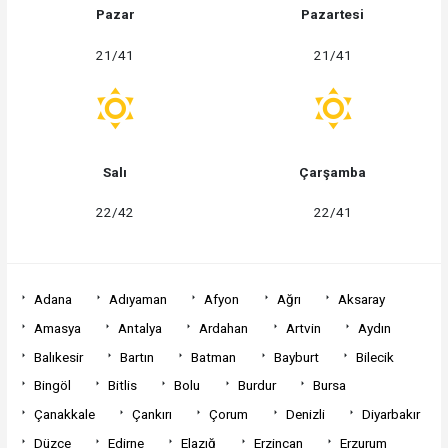
Pazar
Pazartesi
21/41
21/41
Salı
Çarşamba
22/42
22/41
Adana
Adıyaman
Afyon
Ağrı
Aksaray
Amasya
Antalya
Ardahan
Artvin
Aydın
Balıkesir
Bartın
Batman
Bayburt
Bilecik
Bingöl
Bitlis
Bolu
Burdur
Bursa
Çanakkale
Çankırı
Çorum
Denizli
Diyarbakır
Düzce
Edirne
Elazığ
Erzincan
Erzurum