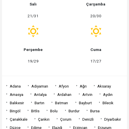
Salı
Çarşamba
21/31
20/30
Perşembe
Cuma
19/29
17/27
Adana
Adıyaman
Afyon
Ağrı
Aksaray
Amasya
Antalya
Ardahan
Artvin
Aydın
Balıkesir
Bartın
Batman
Bayburt
Bilecik
Bingöl
Bitlis
Bolu
Burdur
Bursa
Çanakkale
Çankırı
Çorum
Denizli
Diyarbakır
Düzce
Edirne
Elazığ
Erzincan
Erzurum