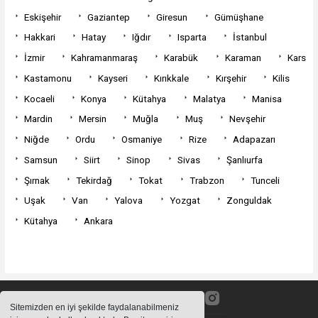
Eskişehir
Gaziantep
Giresun
Gümüşhane
Hakkari
Hatay
Iğdır
Isparta
İstanbul
İzmir
Kahramanmaraş
Karabük
Karaman
Kars
Kastamonu
Kayseri
Kırıkkale
Kırşehir
Kilis
Kocaeli
Konya
Kütahya
Malatya
Manisa
Mardin
Mersin
Muğla
Muş
Nevşehir
Niğde
Ordu
Osmaniye
Rize
Adapazarı
Samsun
Siirt
Sinop
Sivas
Şanlıurfa
Şırnak
Tekirdağ
Tokat
Trabzon
Tunceli
Uşak
Van
Yalova
Yozgat
Zonguldak
Kütahya
Ankara
Sitemizden en iyi şekilde faydalanabilmeniz