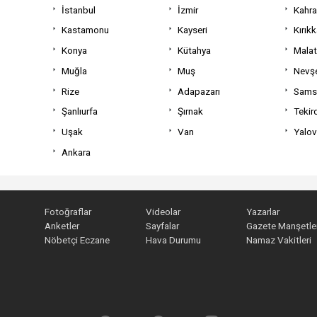
İstanbul
İzmir
Kahr
Kastamonu
Kayseri
Kırıkk
Konya
Kütahya
Mala
Muğla
Muş
Nevşe
Rize
Adapazarı
Sams
Şanlıurfa
Şırnak
Tekir
Uşak
Van
Yalo
Ankara
Fotoğraflar
Videolar
Yazarlar
Anketler
Sayfalar
Gazete Manşetler
Nöbetçi Eczane
Hava Durumu
Namaz Vakitleri