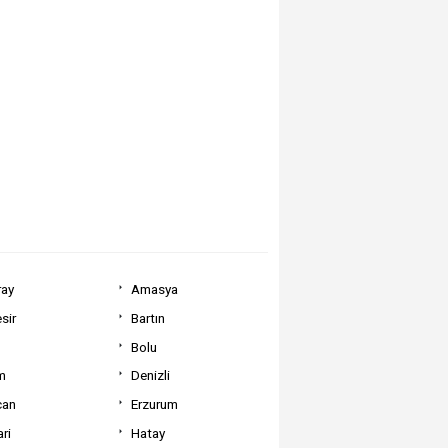
ray
Amasya
sir
Bartın
Bolu
m
Denizli
can
Erzurum
ri
Hatay