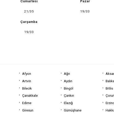
Cumartesi
Pazar
21/35
19/33
Çarşamba
19/33
Afyon
Ağrı
Aksa
Artvin
Aydın
Balıke
Bilecik
Bingöl
Bitlis
Çanakkale
Çankırı
Çoru
Edirne
Elazığ
Erzin
Giresun
Gümüşhane
Hakka