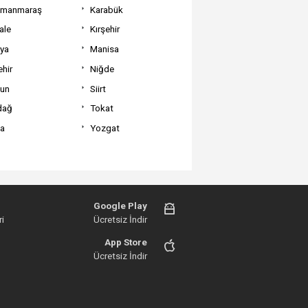
amanmaraş
Karabük
ale
Kırşehir
tya
Manisa
hir
Niğde
un
Siirt
dağ
Tokat
va
Yozgat
Google Play
i
Ücretsiz İndir
App Store
Ücretsiz İndir